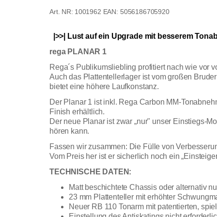
1001962
EAN: 5056186705920
|>>| Lust auf ein Upgrade mit besserem Tonab
rega PLANAR 1
Rega´s Publikumsliebling profitiert nach wie vor 
Auch das Plattentellerlager ist vom großen Brude
bietet eine höhere Laufkonstanz.
Der Planar 1 ist inkl. Rega Carbon MM-Tonabneh
Finish erhältlich.
Der neue Planar ist zwar „nur" unser Einstiegs-Mo
hören kann.
Fassen wir zusammen: Die Fülle von Verbesserun
Vom Preis her ist er sicherlich noch ein „Einsteige
TECHNISCHE DATEN:
Matt beschichtete Chassis oder alternativ n
23 mm Plattenteller mit erhöhter Schwungm
Neuer RB 110 Tonarm mit patentierten, spi
Einstellung des Antiskatings nicht erforderli