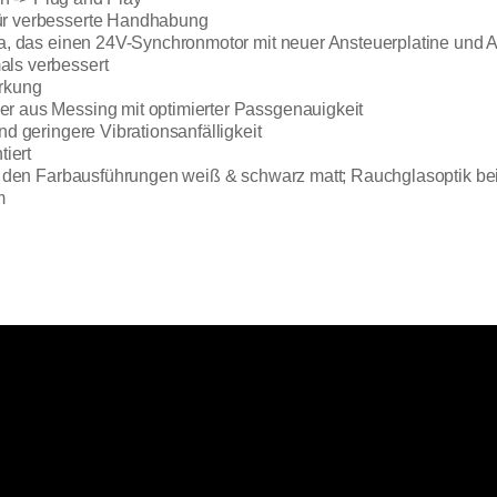
ür verbesserte Handhabung
ga, das einen 24V-Synchronmotor mit neuer Ansteuerplatine und 
als verbessert
irkung
r aus Messing mit optimierter Passgenauigkeit
d geringere Vibrationsanfälligkeit
iert
ei den Farbausführungen weiß & schwarz matt; Rauchglasoptik be
m