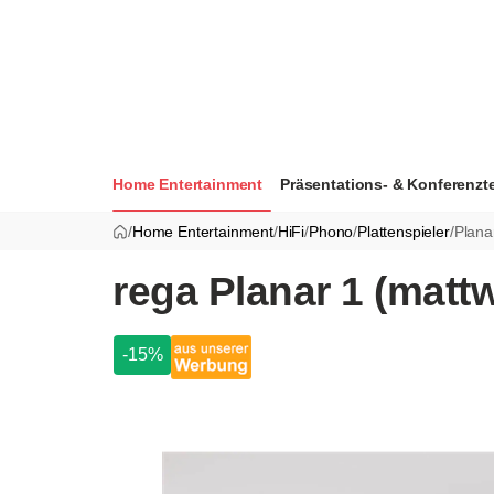
Home Entertainment
Präsentations- & Konferenzt
/
Home Entertainment
/
HiFi
/
Phono
/
Plattenspieler
/
Plana
rega Planar 1 (matt
-15%