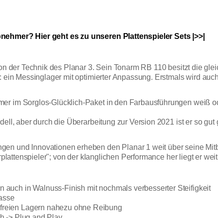
nehmer? Hier geht es zu unseren Plattenspieler Sets |>>|
von der Technik des Planar 3. Sein Tonarm RB 110 besitzt die gle
r: ein Messinglager mit optimierter Anpassung. Erstmals wird au
mer im Sorglos-Glücklich-Paket in den Farbausführungen weiß o
dell, aber durch die Überarbeitung zur Version 2021 ist er so g
gen und Innovationen erheben den Planar 1 weit über seine Mi
rplattenspieler"; von der klanglichen Performance her liegt er weit
un auch in Walnuss-Finish mit nochmals verbesserter Steifigkeit
asse
elfreien Lagern nahezu ohne Reibung
ch -> Plug and Play