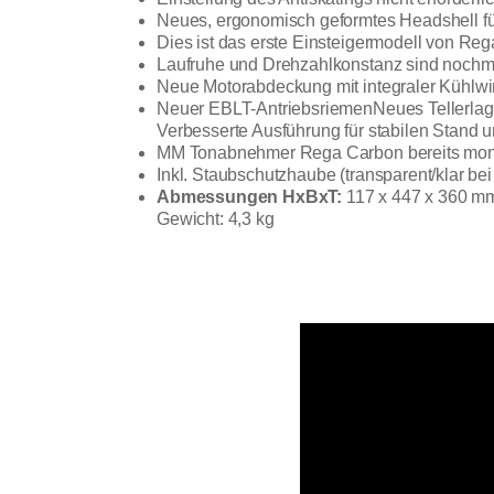
Neues, ergonomisch geformtes Headshell f
Dies ist das erste Einsteigermodell von Re
Laufruhe und Drehzahlkonstanz sind nochm
Neue Motorabdeckung mit integraler Kühlw
Neuer EBLT-AntriebsriemenNeues Tellerlage
Verbesserte Ausführung für stabilen Stand un
MM Tonabnehmer Rega Carbon bereits mont
Inkl. Staubschutzhaube (transparent/klar b
Abmessungen HxBxT:
117 x 447 x 360 m
Gewicht: 4,3 kg