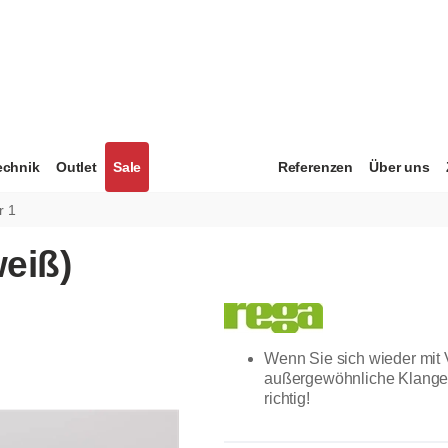
echnik
Outlet
Sale
Referenzen
Über uns
r 1
weiß)
Wenn Sie sich wieder mit 
außergewöhnliche Klangei
richtig!