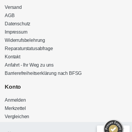
Versand
AGB
Datenschutz
Impressum
Widerrufsbelehrung
Reparaturstatusabfrage
Kontakt
Anfahrt - Ihr Weg zu uns
Barrierefreiheitserklärung nach BFSG
Kundenbewertungen und Erfahrungen zu
Sound Brothers Berlin
Konto
SEHR GUT
100%
Anmelden
Empfehlungen auf
ProvenExpert.com
4,83 / 5,00
Merkzettel
Vergleichen
32
127
Bewertungen auf
Bewertungen von 3
ProvenExpert.com
anderen Quellen