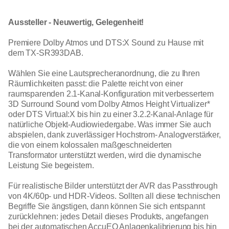
Aussteller - Neuwertig, Gelegenheit!
Premiere Dolby Atmos und DTS:X Sound zu Hause mit
dem TX-SR393DAB.
Wählen Sie eine Lautsprecheranordnung, die zu Ihren
Räumlichkeiten passt: die Palette reicht von einer
raumsparenden 2.1-Kanal-Konfiguration mit verbessertem
3D Surround Sound vom Dolby Atmos Height Virtualizer*
oder DTS Virtual:X bis hin zu einer 3.2.2-Kanal-Anlage für
natürliche Objekt-Audiowiedergabe. Was immer Sie auch
abspielen, dank zuverlässiger Hochstrom- Analogverstärker,
die von einem kolossalen maßgeschneiderten
Transformator unterstützt werden, wird die dynamische
Leistung Sie begeistern.
Für realistische Bilder unterstützt der AVR das Passthrough
von 4K/60p- und HDR-Videos. Sollten all diese technischen
Begriffe Sie ängstigen, dann können Sie sich entspannt
zurücklehnen: jedes Detail dieses Produkts, angefangen
bei der automatischen AccuEQ Anlagenkalibrierung bis hin