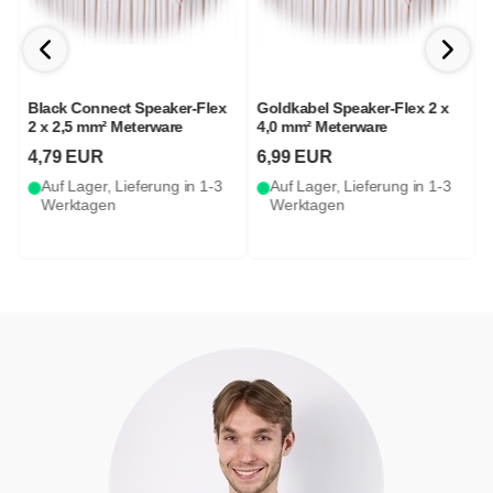
Black Connect Speaker-Flex
Goldkabel Speaker-Flex 2 x
2 x 2,5 mm² Meterware
4,0 mm² Meterware
S
4,79 EUR
6,99 EUR
Auf Lager, Lieferung in 1-3
Auf Lager, Lieferung in 1-3
Werktagen
Werktagen