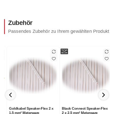
Zubehör
Passendes Zubehör zu Ihrem gewählten Produkt
-
Goldkabel Speaker-Flex 2 x
Black Connect Speaker-Flex
G
1,5 mm² Meterware
2 x 2,5 mm² Meterware
4