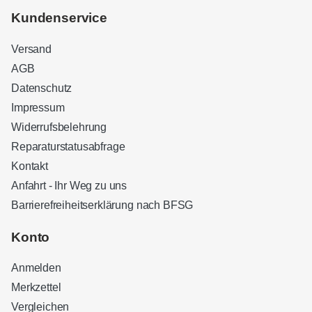
Kundenservice
Versand
AGB
Datenschutz
Impressum
Widerrufsbelehrung
Reparaturstatusabfrage
Kontakt
Anfahrt - Ihr Weg zu uns
Barrierefreiheitserklärung nach BFSG
Kundenbewertungen und Erfahrungen zu
Sound Brothers Berlin
Konto
SEHR GUT
100%
Anmelden
Empfehlungen auf
ProvenExpert.com
4,83 / 5,00
Merkzettel
Vergleichen