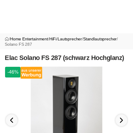
/
Home Entertainment
/
HiFi
/
Lautsprecher
/
Standlautsprecher
/
Solano FS 287
Elac Solano FS 287 (schwarz Hochglanz)
-46%