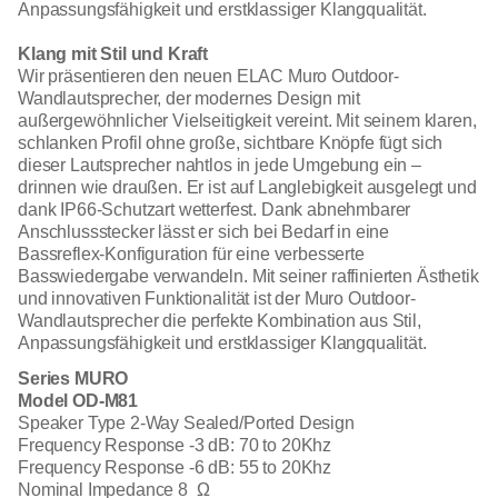
Anpassungsfähigkeit und erstklassiger Klangqualität.
Klang mit Stil und Kraft
Wir präsentieren den neuen ELAC Muro Outdoor-
Wandlautsprecher, der modernes Design mit
außergewöhnlicher Vielseitigkeit vereint. Mit seinem klaren,
schlanken Profil ohne große, sichtbare Knöpfe fügt sich
dieser Lautsprecher nahtlos in jede Umgebung ein –
drinnen wie draußen. Er ist auf Langlebigkeit ausgelegt und
dank IP66-Schutzart wetterfest. Dank abnehmbarer
Anschlussstecker lässt er sich bei Bedarf in eine
Bassreflex-Konfiguration für eine verbesserte
Basswiedergabe verwandeln. Mit seiner raffinierten Ästhetik
und innovativen Funktionalität ist der Muro Outdoor-
Wandlautsprecher die perfekte Kombination aus Stil,
Anpassungsfähigkeit und erstklassiger Klangqualität.
Series MURO
Model OD-M81
Speaker Type 2-Way Sealed/Ported Design
Frequency Response -3 dB: 70 to 20Khz
Frequency Response -6 dB: 55 to 20Khz
Nominal Impedance 8 Ω