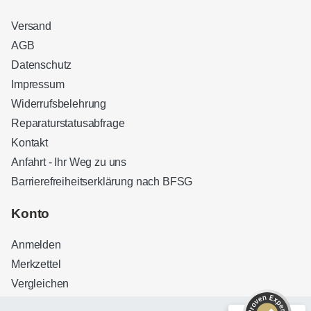
Versand
AGB
Datenschutz
Impressum
Widerrufsbelehrung
Reparaturstatusabfrage
Kontakt
Anfahrt - Ihr Weg zu uns
Barrierefreiheitserklärung nach BFSG
Kundenbewertungen und Erfahrungen zu
Sound Brothers Berlin
Konto
SEHR GUT
100%
Anmelden
Empfehlungen auf
ProvenExpert.com
4,83 / 5,00
Merkzettel
Vergleichen
32
127
Bewertungen auf
Bewertungen von 3