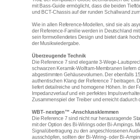
mit Bass-Guide ermöglicht, dass die beiden Tie
und BCT-Chassis auf der runden Schallwand zum E
Wie in allen Reference-Modellen, sind sie als as
der Reference-Familie werden in Deutschland mit 
sein formvollendetes Design und bietet dank hoc
der Musikwiedergabe.
Überzeugende Technik
Die Reference 7 sind elegante 3-Wege-Lautspreche
schwarzen Keramik-Wolfram-Membranen liefern dab
abgestimmten Gehäusevolumen. Der ebenfalls 154 Mi
authentischen Klang der Reference 7 beitragen.
liefert detailreiche und homogene Höhen. In de
Impedanzverlauf und ein perfektes Impulsverhalte
Zusammenspiel der Treiber und erreicht dadurch o
WBT- nextgen™ -Anschlussklemmen
Die Reference 7 sind nicht nur herausragende St
mit der Option des Bi-Wirings oder Bi-Ampings.
Signalübertragung zu den angeschlossenen Audiog
ausschöpfen, sollten der Bi-Wiring- oder Bi-Amp