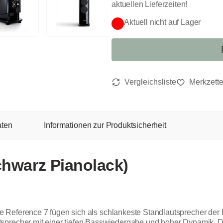
aktuellen Lieferzeiten!
Aktuell nicht auf Lager
aten
Informationen zur Produktsicherheit
chwarz Pianolack)
 Reference 7 fügen sich als schlankeste Standlautsprecher der
tsprecher mit einer tiefen Basswiedergabe und hoher Dynamik. 