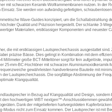
ftöner mit schwarzen Keramik-Wolframmembranen nutzen. In der
insatz. Sie werden von aufwändig gefertigten, schraubenlosen
ymmetrische Wave-Guides konzipiert, um die Schallabstrahlung der
höchster Qualität und Präzision hergestellt. Der schlanke 3-Weg
hwertiger Materialien, erstklassiger Komponenten und neuester 
r, die mit erstklassigen Lautsprecherchassis ausgestattet sind
ei präzise Bässe. Dies gelingt in Kombination mit dem effizie
llimeter große BCT-Mitteltöner sorgt für fein aufgelöste, impul
 Der 25-mm-BC-Hochtöner mit schwarzer Aluminiumoxidkeramik-
r Frequenzweiche gewährleisten handverlesene Bauteile mit mi
n der Lautsprecherchassis. Die sorgfältige Abstimmung der Freq
ptimale Klangqualität.
andlautsprecher in Bezug auf Klangqualität und Design, sondern
 Mit den hochwertigen WBT nextgen™-Anschlussklemmen gewährle
eräten. Dank der mitgelieferten hartvergoldeten Kupferbrücken 
ing-Modus nicht zum Einsatz kommen. Der Lautsprecher ist mit 