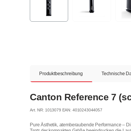
Produktbeschreibung
Technische D
Canton Reference 7 (s
1013079
EAN: 4010243044057
Pure Ästhetik, atemberaubende Performance – Die
Trotz der kompakten Größe beeindrucken die Lau