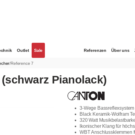
echnik
Outlet
Sale
Referenzen
Über uns
echer
/
Reference 7
 (schwarz Pianolack)
3-Wege Bassreflexsystem
Black Keramik-Wolfram Te
320 Watt Musikbelastbarke
Ikonischer Klang für höch
WBT Anschlussklemmen für