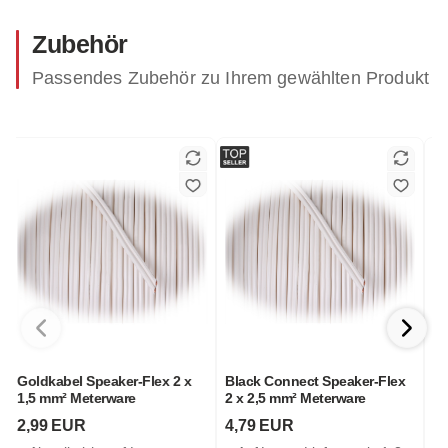
Zubehör
Passendes Zubehör zu Ihrem gewählten Produkt
Black Connect Speaker-Flex
Goldkabel Speaker-Flex 2 x
2 x 2,5 mm² Meterware
4,0 mm² Meterware
S
4,79 EUR
6,99 EUR