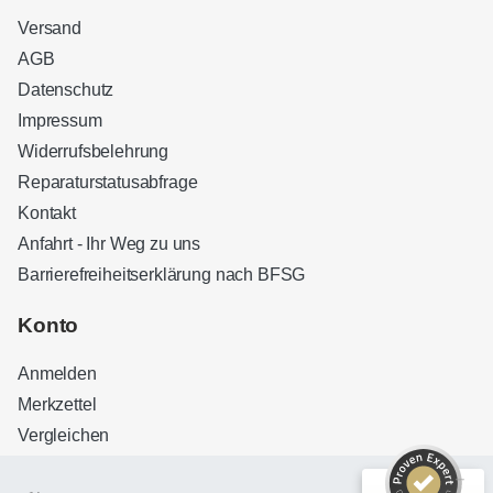
Versand
AGB
Datenschutz
Impressum
Widerrufsbelehrung
Reparaturstatusabfrage
Kontakt
Anfahrt - Ihr Weg zu uns
Barrierefreiheitserklärung nach BFSG
Kundenbewertungen und Erfahrungen zu
Sound Brothers Berlin
Konto
SEHR GUT
100%
Anmelden
Empfehlungen auf
ProvenExpert.com
4,83 / 5,00
Merkzettel
Vergleichen
32
127
Bewertungen auf
Bewertungen von 3
ProvenExpert.com
anderen Quellen