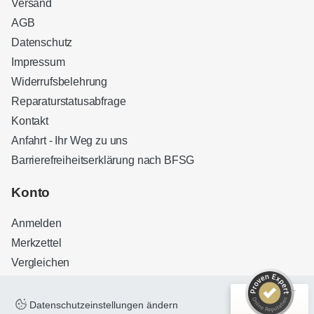
Versand
AGB
Datenschutz
Impressum
Widerrufsbelehrung
Reparaturstatusabfrage
Kontakt
Anfahrt - Ihr Weg zu uns
Barrierefreiheitserklärung nach BFSG
Kundenbewertungen und Erfahrungen zu
Sound Brothers Berlin
Konto
SEHR GUT
100%
Anmelden
Empfehlungen auf
ProvenExpert.com
4,83 / 5,00
Merkzettel
Vergleichen
32
127
Bewertungen auf
Bewertungen von 3
ProvenExpert.com
anderen Quellen
Datenschutzeinstellungen ändern