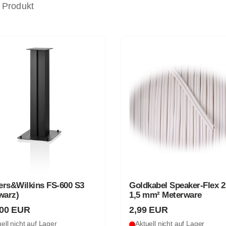
 Produkt
kabel Speaker-Flex 2 x
Black Connect Speaker-Fl
mm² Meterware
x 2,5 mm² Meterware
9 EUR
4,79 EUR
ell nicht auf Lager
Auf Lager, Lieferung in 1-3