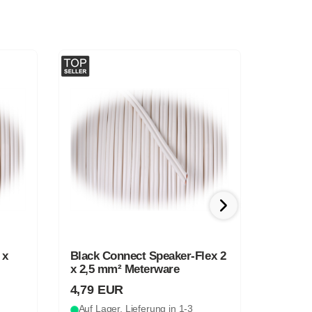
ex 2
Goldkabel Speaker-Flex 2 x
AudioQ
4,0 mm² Meterware
Stecker
6,99 EUR
8,75 
Auf Lager, Lieferung in 1-3
Auf Lag