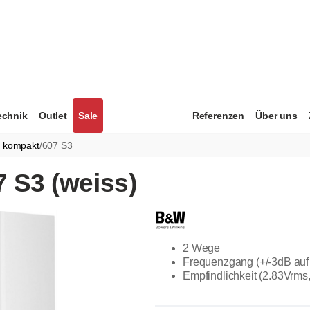
echnik
Outlet
Sale
Referenzen
Über uns
r kompakt
/
607 S3
 S3 (weiss)
2 Wege
Frequenzgang (+/-3dB auf
Empfindlichkeit (2.83Vrms