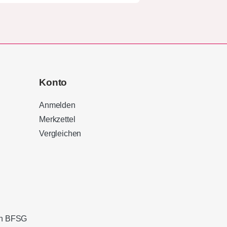
Konto
Anmelden
Merkzettel
Vergleichen
Kundenbewertungen und Erfahrungen zu
Sound Brothers Berlin
100%
SEHR GUT
Empfehlungen auf
ProvenExpert.com
4,83 / 5,00
ach BFSG