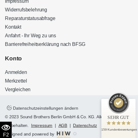
Impressum
Widerrufsbelehrung
Reparaturstatusabfrage
Kontakt
Anfahrt - Ihr Weg zu uns
Barrierefreiheitserklärung nach BFSG
Kundenbewertungen und Erfahrungen zu
Sound Brothers Berlin
Konto
SEHR GUT
100%
Anmelden
Empfehlungen auf
ProvenExpert.com
4,83 / 5,00
Merkzettel
Vergleichen
32
127
Bewertungen auf
Bewertungen von 3
ProvenExpert.com
anderen Quellen
Datenschutzeinstellungen ändern
© 2023 Sound Brothers Berlin GmbH & Co. KG. Alle Rechte
SEHR GUT
Blick aufs ProvenExpert-Profil werfen
vorbehalten.
Impressum
|
AGB
|
Datenschutz
159 Kundenbewertungen
designed and powered by
F2