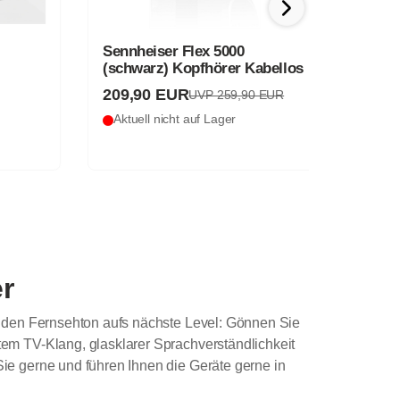
Sennheiser Flex 5000
Sennhe
(schwarz) Kopfhörer Kabellos
Kopfhö
209,90 EUR
189,9
UVP 259,90 EUR
Aktuell nicht auf Lager
Aktuell
r
n den Fernsehton aufs nächste Level: Gönnen Sie
em TV-Klang, glasklarer Sprachverständlichkeit
ie gerne und führen Ihnen die Geräte gerne in