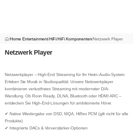
/
Home Entertainment
/
HiFi
/
HiFi Komponenten
/
Netzwerk Player
Netzwerk Player
Netzwerkplayer – High-End Streaming für Ihr Heim-Audio-System
Erleben Sie Musik in Studioqualität: Unsere Netzwerkplayer
kombinieren verlustfreies Streaming mit modernster D/A-
Wandlung. Ob Roon Ready, DLNA, Bluetooth oder HDMI ARC –
entdecken Sie High-End-Lösungen für ambitionierte Hörer.
✔ Native Wiedergabe von DSD, MQA, HiRes PCM (gilt nicht für alle
Produkte)
✔ Integrierte DACs & Vorverstärker-Optionen