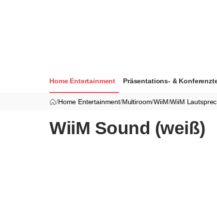
Home Entertainment
Präsentations- & Konferenzt
/
Home Entertainment
/
Multiroom
/
WiiM
/
WiiM Lautsprec
WiiM Sound (weiß)