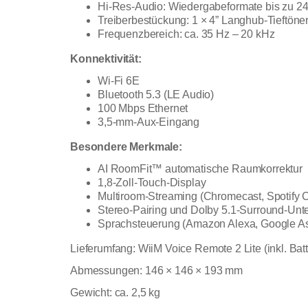
Hi-Res-Audio: Wiedergabeformate bis zu 24
Treiberbestückung: 1 × 4” Langhub-Tieftöne
Frequenzbereich: ca. 35 Hz – 20 kHz
Konnektivität:
Wi-Fi 6E
Bluetooth 5.3 (LE Audio)
100 Mbps Ethernet
3,5-mm-Aux-Eingang
Besondere Merkmale:
AI RoomFit™ automatische Raumkorrektur
1,8-Zoll-Touch-Display
Multiroom-Streaming (Chromecast, Spotify 
Stereo-Pairing und Dolby 5.1-Surround-Unt
Sprachsteuerung (Amazon Alexa, Google As
Lieferumfang: WiiM Voice Remote 2 Lite (inkl. Bat
Abmessungen: 146 × 146 × 193 mm
Gewicht: ca. 2,5 kg