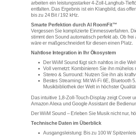
arbeiten ein leistungsstarker 4-Zoll-Langhub-Tie
entfalten. Das Ergebnis ist ein Klangbild, das offe
bis zu 24 Bit / 192 kHz.
Smarte Perfektion durch AI RoomFit™
Vergessen Sie komplizierte Einmessverfahren. Di
stimmt den Sound automatisch perfekt ab. Ob frei
wäre er maßgeschneidert für diesen einen Platz.
Nahtlose Integration in Ihr Ökosystem
Der WiiM Sound fügt sich nahtlos in die Wel
Voll vernetzt: Kombinieren Sie ihn mühelos
Stereo & Surround: Nutzen Sie ihn als kraft
Bestes Streaming: Mit Wi-Fi 6E, Bluetooth 
Musikbibliothek der Welt in höchster Qualität
Das intuitive 1,8-Zoll-Touch-Display zeigt Cover 
Amazon Alexa und Google Assistant die Bedienu
Der WiiM Sound – Erleben Sie Musik nicht nur, hö
Technische Daten im Überblick
Ausgangsleistung: Bis zu 100 W Spitzenlei