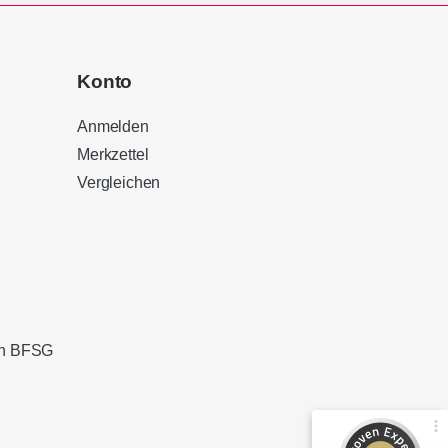
Konto
Anmelden
Merkzettel
Vergleichen
Kundenbewertungen und Erfahrungen zu
Sound Brothers Berlin
100%
SEHR GUT
Empfehlungen auf
ProvenExpert.com
4,83 / 5,00
ach BFSG
127
32
Bewertungen von 3
Bewertungen auf
anderen Quellen
ProvenExpert.com