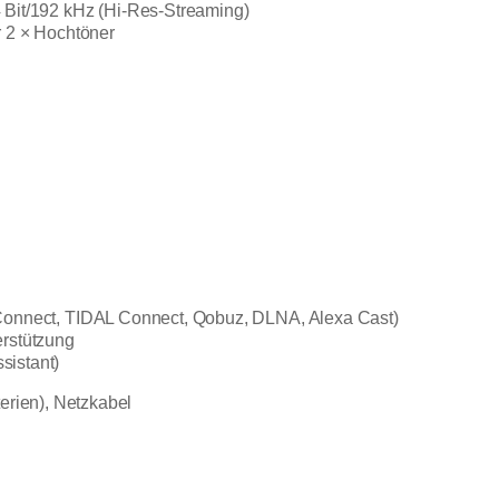
 Bit/192 kHz (Hi-Res-Streaming)
r 2 × Hochtöner
Connect, TIDAL Connect, Qobuz, DLNA, Alexa Cast)
erstützung
sistant)
terien), Netzkabel