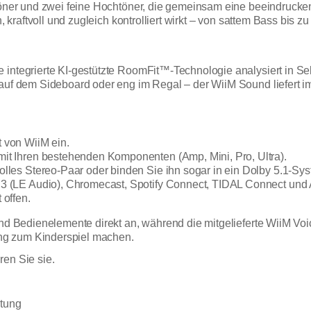
ftöner und zwei feine Hochtöner, die gemeinsam eine beeindruck
n, kraftvoll und zugleich kontrolliert wirkt – von sattem Bass bis
e integrierte KI-gestützte RoomFit™-Technologie analysiert in S
 auf dem Sideboard oder eng im Regal – der WiiM Sound liefert i
t von WiiM ein.
 mit Ihren bestehenden Komponenten (Amp, Mini, Pro, Ultra).
volles Stereo-Paar oder binden Sie ihn sogar in ein Dolby 5.1-Sys
5.3 (LE Audio), Chromecast, Spotify Connect, TIDAL Connect und 
 offen.
und Bedienelemente direkt an, während die mitgelieferte WiiM Voi
ng zum Kinderspiel machen.
ren Sie sie.
stung