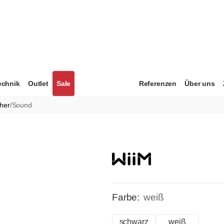
echnik
Outlet
Sale
Referenzen
Über uns
her
/
Sound
Farbe:
weiß
schwarz
weiß