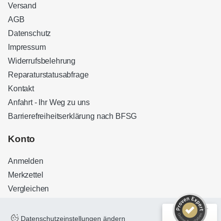
Versand
AGB
Datenschutz
Impressum
Widerrufsbelehrung
Reparaturstatusabfrage
Kontakt
Anfahrt - Ihr Weg zu uns
Barrierefreiheitserklärung nach BFSG
Kundenbewertungen und Erfahrungen zu
Sound Brothers Berlin
Konto
SEHR GUT
100%
Anmelden
Empfehlungen auf
ProvenExpert.com
4,83 / 5,00
Merkzettel
Vergleichen
32
127
Bewertungen auf
Bewertungen von 3
ProvenExpert.com
anderen Quellen
Datenschutzeinstellungen ändern