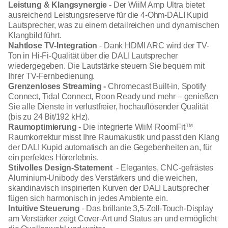
Leistung & Klangsynergie
- Der WiiM Amp Ultra bietet
ausreichend Leistungsreserve für die 4-Ohm-DALI Kupid
Lautsprecher, was zu einem detailreichen und dynamischen
Klangbild führt.
Nahtlose TV-Integration
- Dank HDMI ARC wird der TV-
Ton in Hi-Fi-Qualität über die DALI Lautsprecher
wiedergegeben. Die Lautstärke steuern Sie bequem mit
Ihrer TV-Fernbedienung.
Grenzenloses Streaming -
Chromecast Built-in, Spotify
Connect, Tidal Connect, Roon Ready und mehr – genießen
Sie alle Dienste in verlustfreier, hochauflösender Qualität
(bis zu 24 Bit/192 kHz).
Raumoptimierung
- Die integrierte WiiM RoomFit™
Raumkorrektur misst Ihre Raumakustik und passt den Klang
der DALI Kupid automatisch an die Gegebenheiten an, für
ein perfektes Hörerlebnis.
Stilvolles Design-Statement
- Elegantes, CNC-gefrästes
Aluminium-Unibody des Verstärkers und die weichen,
skandinavisch inspirierten Kurven der DALI Lautsprecher
fügen sich harmonisch in jedes Ambiente ein.
Intuitive Steuerung
- Das brillante 3,5-Zoll-Touch-Display
am Verstärker zeigt Cover-Art und Status an und ermöglicht