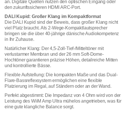
an. Digitale Quellen nutzen den optischen Eingang oder
den zukunftssicheren HDMI ARC-Port.
DALI Kupid: Großer Klang im Kompaktformat
Die DALI Kupid sind der Beweis, dass großer Klang nicht
viel Platz braucht. Als 2-Wege-Kompaktlautsprecher
bringen sie die über 40-jährige dänische Audiokompetenz
in Ihr Zuhause.
Natürlicher Klang: Der 4,5-Zoll-Tief-/Mitteltöner mit
verlustarmer Membran und der 26 mm Soft-Dome-
Hochtöner garantieren präzise Höhen, detailreiche Mitten
und kontrollierte Bässe.
Flexible Aufstellung: Die kompakten Maße und das Dual-
Flare-Bassreflexsystem ermöglichen eine flexible
Platzierung im Regal, auf Ständern oder an der Wand.
Perfekt abgestimmt: Die Impedanz von 4 Ohm wird von der
Leistung des WiiM Amp Ultra mühelos angetrieben, was für
eine gute klangliche Balance sorgt.