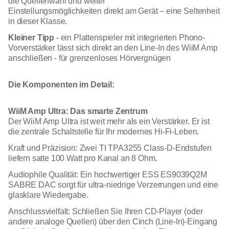
die Quellenwahl und weiter
Einstellungsmöglichkeiten direkt am Gerät – eine Seltenheit
in dieser Klasse.
Kleiner Tipp
- ein Plattenspieler mit integrierten Phono-
Vorverstärker lässt sich direkt an den Line-In des WiiM Amp
anschließen - für grenzenloses Hörvergnügen
Die Komponenten im Detail:
WiiM Amp Ultra: Das smarte Zentrum
Der WiiM Amp Ultra ist weit mehr als ein Verstärker. Er ist
die zentrale Schaltstelle für Ihr modernes Hi-Fi-Leben.
Kraft und Präzision: Zwei TI TPA3255 Class-D-Endstufen
liefern satte 100 Watt pro Kanal an 8 Ohm.
Audiophile Qualität: Ein hochwertiger ESS ES9039Q2M
SABRE DAC sorgt für ultra-niedrige Verzerrungen und eine
glasklare Wiedergabe.
Anschlussvielfalt: Schließen Sie Ihren CD-Player (oder
andere analoge Quellen) über den Cinch (Line-In)-Eingang