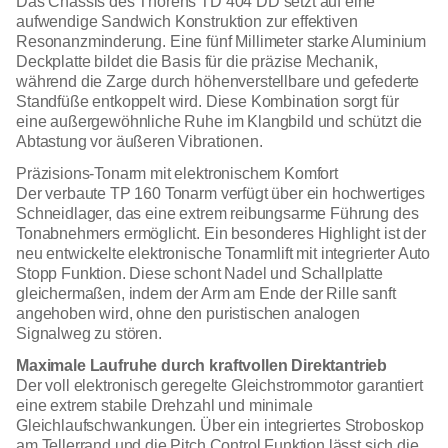
Das Chassis des Thorens TD 404 DD setzt auf eine
aufwendige Sandwich Konstruktion zur effektiven
Resonanzminderung. Eine fünf Millimeter starke Aluminium
Deckplatte bildet die Basis für die präzise Mechanik,
während die Zarge durch höhenverstellbare und gefederte
Standfüße entkoppelt wird. Diese Kombination sorgt für
eine außergewöhnliche Ruhe im Klangbild und schützt die
Abtastung vor äußeren Vibrationen.
Präzisions-Tonarm mit elektronischem Komfort
Der verbaute TP 160 Tonarm verfügt über ein hochwertiges
Schneidlager, das eine extrem reibungsarme Führung des
Tonabnehmers ermöglicht. Ein besonderes Highlight ist der
neu entwickelte elektronische Tonarmlift mit integrierter Auto
Stopp Funktion. Diese schont Nadel und Schallplatte
gleichermaßen, indem der Arm am Ende der Rille sanft
angehoben wird, ohne den puristischen analogen
Signalweg zu stören.
Maximale Laufruhe durch kraftvollen Direktantrieb
Der voll elektronisch geregelte Gleichstrommotor garantiert
eine extrem stabile Drehzahl und minimale
Gleichlaufschwankungen. Über ein integriertes Stroboskop
am Tellerrand und die Pitch Control Funktion lässt sich die