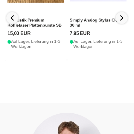
in-akustik Premium
Simply Analog Stylus Cleaner
P
Kohlefaser Plattenbürste SB
30 ml
15,00 EUR
7,95 EUR
Auf Lager, Lieferung in 1-3
Auf Lager, Lieferung in 1-3
Werktagen
Werktagen