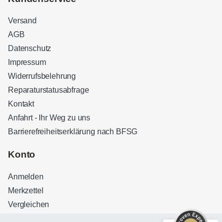
Versand
AGB
Datenschutz
Impressum
Widerrufsbelehrung
Reparaturstatusabfrage
Kontakt
Anfahrt - Ihr Weg zu uns
Barrierefreiheitserklärung nach BFSG
Kundenbewertungen und Erfahrungen zu
Sound Brothers Berlin
Konto
SEHR GUT
100%
Anmelden
Empfehlungen auf
ProvenExpert.com
4,83 / 5,00
Merkzettel
Vergleichen
32
127
Bewertungen auf