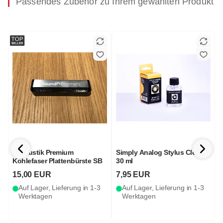
Passendes Zubehör zu Ihrem gewählten Produkt
in-akustik Premium
Simply Analog Stylus Cleaner
P
Kohlefaser Plattenbürste SB
30 ml
15,00 EUR
7,95 EUR
Auf Lager, Lieferung in 1-3
Auf Lager, Lieferung in 1-3
Werktagen
Werktagen