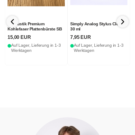
in-akustik Premium
Simply Analog Stylus Cleaner
P
Kohlefaser Plattenbürste SB
30 ml
15,00 EUR
7,95 EUR
Auf Lager, Lieferung in 1-3
Auf Lager, Lieferung in 1-3
Werktagen
Werktagen