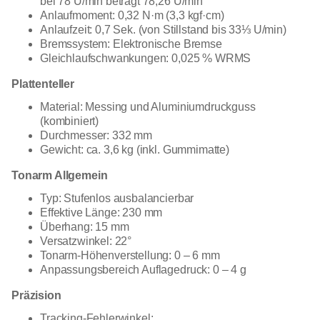
bei 78 U/min beträgt 78,26 U/min
Anlaufmoment: 0,32 N·m (3,3 kgf·cm)
Anlaufzeit: 0,7 Sek. (von Stillstand bis 33⅓ U/min)
Bremssystem: Elektronische Bremse
Gleichlaufschwankungen: 0,025 % WRMS
Plattenteller
Material: Messing und Aluminiumdruckguss
(kombiniert)
Durchmesser: 332 mm
Gewicht: ca. 3,6 kg (inkl. Gummimatte)
Tonarm Allgemein
Typ: Stufenlos ausbalancierbar
Effektive Länge: 230 mm
Überhang: 15 mm
Versatzwinkel: 22°
Tonarm-Höhenverstellung: 0 – 6 mm
Anpassungsbereich Auflagedruck: 0 – 4 g
Präzision
Tracking-Fehlerwinkel: