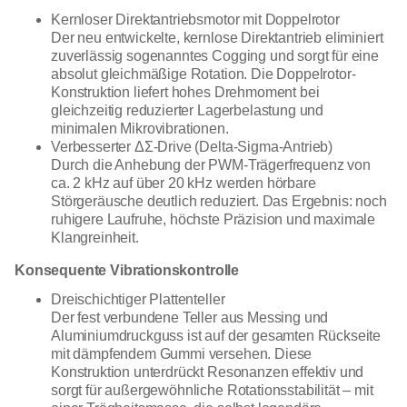
Kernloser Direktantriebsmotor mit Doppelrotor
Der neu entwickelte, kernlose Direktantrieb eliminiert
zuverlässig sogenanntes Cogging und sorgt für eine
absolut gleichmäßige Rotation. Die Doppelrotor-
Konstruktion liefert hohes Drehmoment bei
gleichzeitig reduzierter Lagerbelastung und
minimalen Mikrovibrationen.
Verbesserter ΔΣ-Drive (Delta-Sigma-Antrieb)
Durch die Anhebung der PWM-Trägerfrequenz von
ca. 2 kHz auf über 20 kHz werden hörbare
Störgeräusche deutlich reduziert. Das Ergebnis: noch
ruhigere Laufruhe, höchste Präzision und maximale
Klangreinheit.
Konsequente Vibrationskontrolle
Dreischichtiger Plattenteller
Der fest verbundene Teller aus Messing und
Aluminiumdruckguss ist auf der gesamten Rückseite
mit dämpfendem Gummi versehen. Diese
Konstruktion unterdrückt Resonanzen effektiv und
sorgt für außergewöhnliche Rotationsstabilität – mit