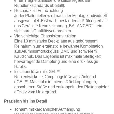
einer Trägheitsmasse, die selbst legendäre
Rundfunkstandards übertrifft.
Hochpräzise Feinwuchtung
Jeder Plattenteller wird nach der Montage individuell
ausgewuchtet. Erst nach bestandener Prüfung erhält
das Gerät die Kennzeichnung „BALANCED“ – ein
sichtbares Qualitätsversprechen.
Vierschichtige Chassiskonstruktion
Eine 10 mm starke Deckplatte aus gebürstetem
Reinaluminium ergänzt die bewährte Kombination
aus Aluminiumdruckguss, BMC und schwerem
Kautschuk. Das Ergebnis ist maximale Steifigkeit,
hervorragende Dämpfung und eine erstklassige
Haptik.
Isolationsfüße mit αGEL™
Neu entwickelte Dämpfungsfüße aus Zink und
αGEL™-Material minimieren Rückkopplungen,
absorbieren Stöße und entkoppeln den Plattenspieler
effektiv vom Untergrund.
Präzision bis ins Detail
Tonarm mit kardanischer Aufhängung