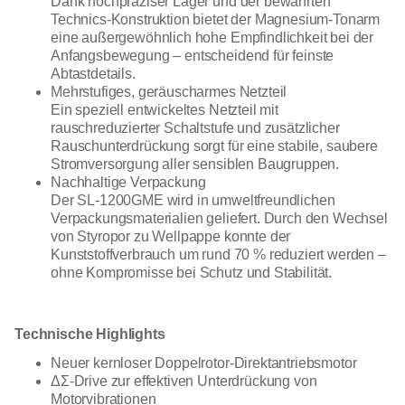
Dank hochpräziser Lager und der bewährten
Technics-Konstruktion bietet der Magnesium-Tonarm
eine außergewöhnlich hohe Empfindlichkeit bei der
Anfangsbewegung – entscheidend für feinste
Abtastdetails.
Mehrstufiges, geräuscharmes Netzteil
Ein speziell entwickeltes Netzteil mit
rauschreduzierter Schaltstufe und zusätzlicher
Rauschunterdrückung sorgt für eine stabile, saubere
Stromversorgung aller sensiblen Baugruppen.
Nachhaltige Verpackung
Der SL-1200GME wird in umweltfreundlichen
Verpackungsmaterialien geliefert. Durch den Wechsel
von Styropor zu Wellpappe konnte der
Kunststoffverbrauch um rund 70 % reduziert werden –
ohne Kompromisse bei Schutz und Stabilität.
Technische Highlights
Neuer kernloser Doppelrotor-Direktantriebsmotor
ΔΣ-Drive zur effektiven Unterdrückung von
Motorvibrationen