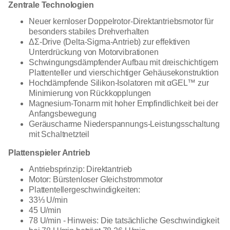
Zentrale Technologien
Neuer kernloser Doppelrotor-Direktantriebsmotor für
besonders stabiles Drehverhalten
ΔΣ-Drive (Delta-Sigma-Antrieb) zur effektiven
Unterdrückung von Motorvibrationen
Schwingungsdämpfender Aufbau mit dreischichtigem
Plattenteller und vierschichtiger Gehäusekonstruktion
Hochdämpfende Silikon-Isolatoren mit αGEL™ zur
Minimierung von Rückkopplungen
Magnesium-Tonarm mit hoher Empfindlichkeit bei der
Anfangsbewegung
Geräuscharme Niederspannungs-Leistungsschaltung
mit Schaltnetzteil
Plattenspieler Antrieb
Antriebsprinzip: Direktantrieb
Motor: Bürstenloser Gleichstrommotor
Plattentellergeschwindigkeiten:
33⅓ U/min
45 U/min
78 U/min - Hinweis: Die tatsächliche Geschwindigkeit