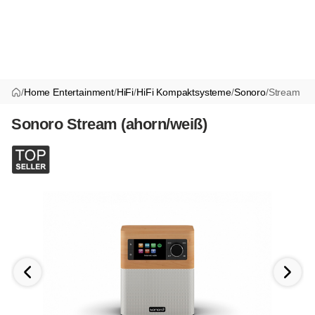
/
Home Entertainment
/
HiFi
/
HiFi Kompaktsysteme
/
Sonoro
/
Stream
Sonoro Stream (ahorn/weiß)