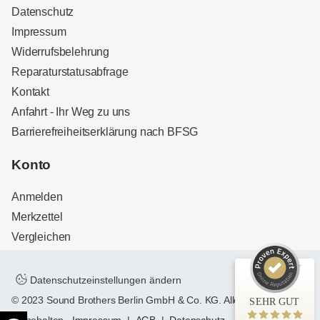
Datenschutz
Impressum
Widerrufsbelehrung
Reparaturstatusabfrage
Kontakt
Anfahrt - Ihr Weg zu uns
Barrierefreiheitserklärung nach BFSG
Kundenbewertungen und Erfahrungen zu
Sound Brothers Berlin
Konto
SEHR GUT
100%
Anmelden
Empfehlungen auf
ProvenExpert.com
4,83 / 5,00
Merkzettel
Vergleichen
32
127
Bewertungen auf
Bewertungen von 3
ProvenExpert.com
anderen Quellen
Datenschutzeinstellungen ändern
© 2023 Sound Brothers Berlin GmbH & Co. KG. Alle Rechte
SEHR GUT
Blick aufs ProvenExpert-Profil werfen
vorbehalten.
Impressum
|
AGB
|
Datenschutz