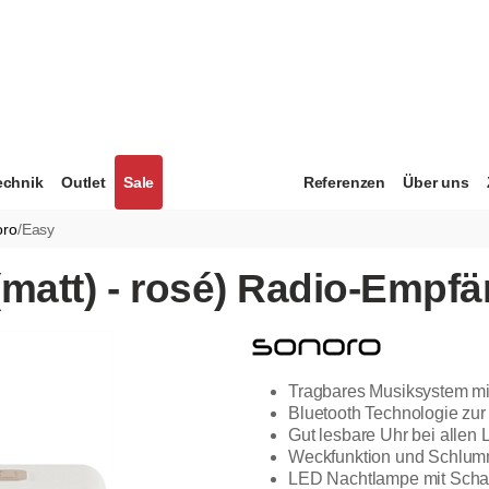
echnik
Outlet
Sale
Referenzen
Über uns
oro
/
Easy
matt) - rosé) Radio-Empf
Tragbares Musiksystem mi
Bluetooth Technologie zu
Gut lesbare Uhr bei allen 
Weckfunktion und Schlu
LED Nachtlampe mit Schalt