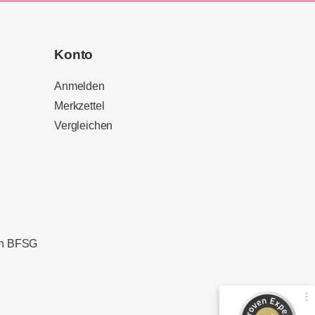
Konto
Anmelden
Merkzettel
Vergleichen
Kundenbewertungen und Erfahrungen zu
Sound Brothers Berlin
100%
SEHR GUT
Empfehlungen auf
ProvenExpert.com
4,83 / 5,00
ach BFSG
127
32
Bewertungen von 3
Bewertungen auf
anderen Quellen
ProvenExpert.com