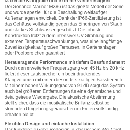
Maximale Klangfülle und extreme Wetterfestigkeit
Der Sonance Mariner MX86 ist das größte Modell der Serie
und wurde speziell für die Beschallung weitläufiger
Außenanlagen entwickelt. Dank der IP66-Zertifizierung ist
das Gehäuse vollständig gegen das Eindringen von Staub
und starkes Strahlwasser geschützt. Die robuste
Konstruktion trotzt zudem intensiver UV-Strahlung und
extremen Temperaturschwankungen, was eine langfristige
Zuverlässigkeit auf großen Terrassen, in Gartenanlagen
oder Poolbereichen garantiert.
Herausragende Performance mit tiefem Bassfundament
Durch den erweiterten Frequenzgang von 45 Hz bis 20 kHz
liefert dieser Lautsprecher ein beeindruckendes
Klangvolumen mit einem besonders kräftigen Bassbereich.
Mit einem hohen Wirkungsgrad von 91 dB sorgt das System
auch bei größeren Entfernungen für eine dynamische und
detailgetreue Wiedergabe. Die akustische Abstimmung
stellt sicher, dass die musikalische Brillanz selbst bei
störenden Umgebungsgeräuschen im Freien vollständig
erhalten bleibt.
Flexibles Design und einfache Installation
Das funktionale Gehäusedesign in klassischem Weiß fügt