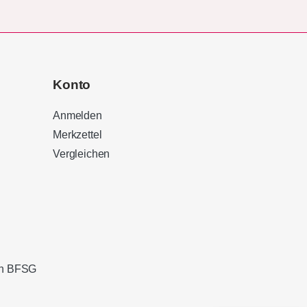
Konto
Anmelden
Merkzettel
Vergleichen
Kundenbewertungen und Erfahrungen zu
Sound Brothers Berlin
100%
SEHR GUT
Empfehlungen auf
ProvenExpert.com
4,83 / 5,00
ach BFSG
127
32
Bewertungen von 3
Bewertungen auf