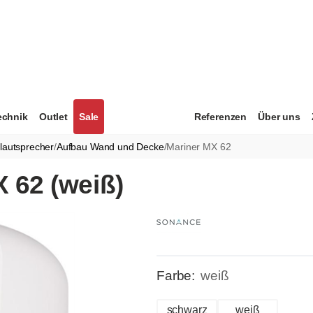
echnik
Outlet
Sale
Referenzen
Über uns
lautsprecher
/
Aufbau Wand und Decke
/
Mariner MX 62
 62 (weiß)
Farbe:
weiß
schwarz
weiß