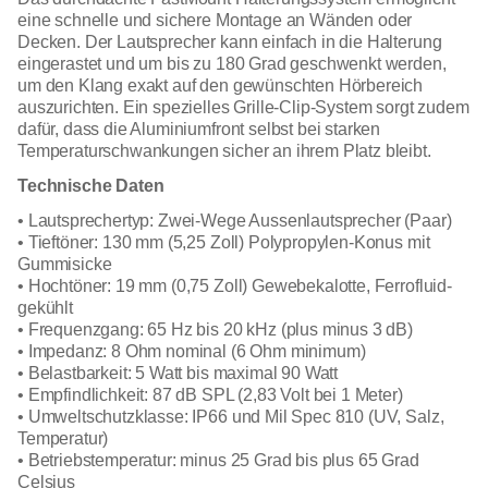
eine schnelle und sichere Montage an Wänden oder
Decken. Der Lautsprecher kann einfach in die Halterung
eingerastet und um bis zu 180 Grad geschwenkt werden,
um den Klang exakt auf den gewünschten Hörbereich
auszurichten. Ein spezielles Grille-Clip-System sorgt zudem
dafür, dass die Aluminiumfront selbst bei starken
Temperaturschwankungen sicher an ihrem Platz bleibt.
Technische Daten
• Lautsprechertyp: Zwei-Wege Aussenlautsprecher (Paar)
• Tieftöner: 130 mm (5,25 Zoll) Polypropylen-Konus mit
Gummisicke
• Hochtöner: 19 mm (0,75 Zoll) Gewebekalotte, Ferrofluid-
gekühlt
• Frequenzgang: 65 Hz bis 20 kHz (plus minus 3 dB)
• Impedanz: 8 Ohm nominal (6 Ohm minimum)
• Belastbarkeit: 5 Watt bis maximal 90 Watt
• Empfindlichkeit: 87 dB SPL (2,83 Volt bei 1 Meter)
• Umweltschutzklasse: IP66 und Mil Spec 810 (UV, Salz,
Temperatur)
• Betriebstemperatur: minus 25 Grad bis plus 65 Grad
Celsius