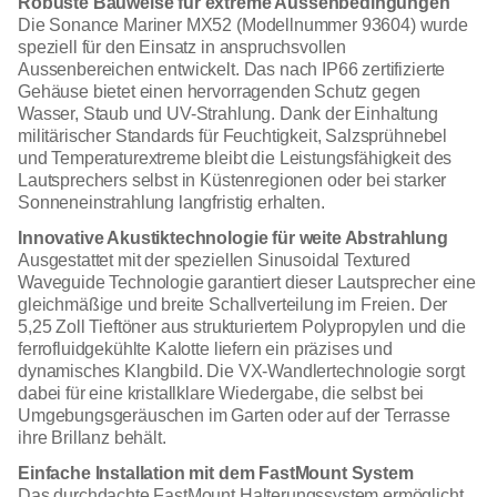
Robuste Bauweise für extreme Aussenbedingungen
Die Sonance Mariner MX52 (Modellnummer 93604) wurde
speziell für den Einsatz in anspruchsvollen
Aussenbereichen entwickelt. Das nach IP66 zertifizierte
Gehäuse bietet einen hervorragenden Schutz gegen
Wasser, Staub und UV-Strahlung. Dank der Einhaltung
militärischer Standards für Feuchtigkeit, Salzsprühnebel
und Temperaturextreme bleibt die Leistungsfähigkeit des
Lautsprechers selbst in Küstenregionen oder bei starker
Sonneneinstrahlung langfristig erhalten.
Innovative Akustiktechnologie für weite Abstrahlung
Ausgestattet mit der speziellen Sinusoidal Textured
Waveguide Technologie garantiert dieser Lautsprecher eine
gleichmäßige und breite Schallverteilung im Freien. Der
5,25 Zoll Tieftöner aus strukturiertem Polypropylen und die
ferrofluidgekühlte Kalotte liefern ein präzises und
dynamisches Klangbild. Die VX-Wandlertechnologie sorgt
dabei für eine kristallklare Wiedergabe, die selbst bei
Umgebungsgeräuschen im Garten oder auf der Terrasse
ihre Brillanz behält.
Einfache Installation mit dem FastMount System
Das durchdachte FastMount Halterungssystem ermöglicht