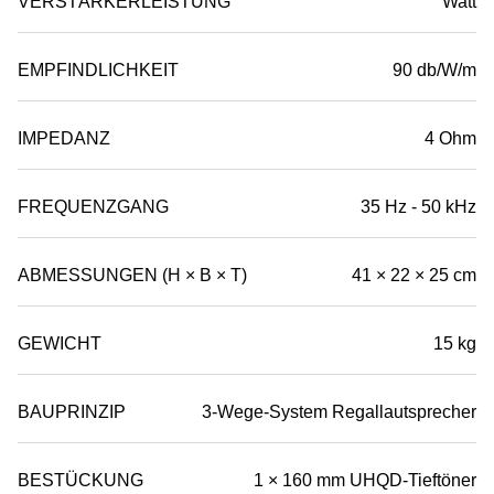
VERSTÄRKERLEISTUNG
Watt
EMPFINDLICHKEIT
90 db/W/m
IMPEDANZ
4 Ohm
FREQUENZGANG
35 Hz - 50 kHz
ABMESSUNGEN (H × B × T)
41 × 22 × 25 cm
GEWICHT
15 kg
BAUPRINZIP
3-Wege-System Regallautsprecher
BESTÜCKUNG
1 × 160 mm UHQD-Tieftöner