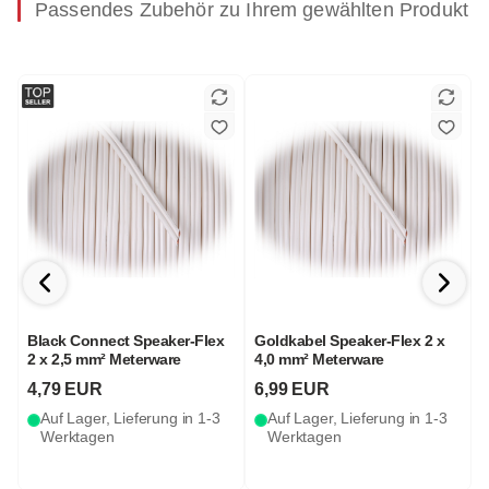
Passendes Zubehör zu Ihrem gewählten Produkt
Black Connect Speaker-Flex
Goldkabel Speaker-Flex 2 x
2 x 2,5 mm² Meterware
4,0 mm² Meterware
S
4,79 EUR
6,99 EUR
Auf Lager, Lieferung in 1-3
Auf Lager, Lieferung in 1-3
Werktagen
Werktagen