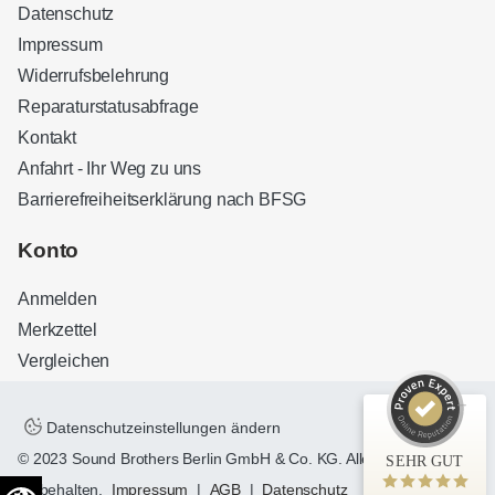
Datenschutz
Impressum
Widerrufsbelehrung
Reparaturstatusabfrage
Kontakt
Anfahrt - Ihr Weg zu uns
Barrierefreiheitserklärung nach BFSG
Kundenbewertungen und Erfahrungen zu
Sound Brothers Berlin
Konto
SEHR GUT
100%
Anmelden
Empfehlungen auf
ProvenExpert.com
4,83 / 5,00
Merkzettel
Vergleichen
32
127
Bewertungen auf
Bewertungen von 3
ProvenExpert.com
anderen Quellen
Datenschutzeinstellungen ändern
© 2023 Sound Brothers Berlin GmbH & Co. KG. Alle Rechte
SEHR GUT
Blick aufs ProvenExpert-Profil werfen
vorbehalten.
Impressum
|
AGB
|
Datenschutz