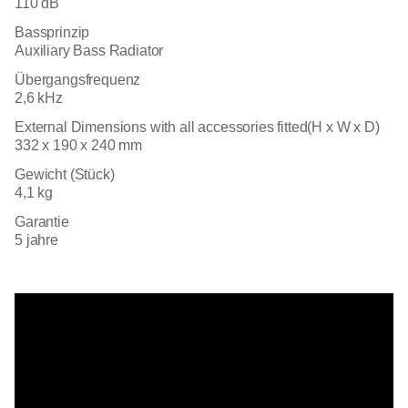
110 dB
Bassprinzip
Auxiliary Bass Radiator
Übergangsfrequenz
2,6 kHz
External Dimensions with all accessories fitted(H x W x D)
332 x 190 x 240 mm
Gewicht (Stück)
4,1 kg
Garantie
5 jahre