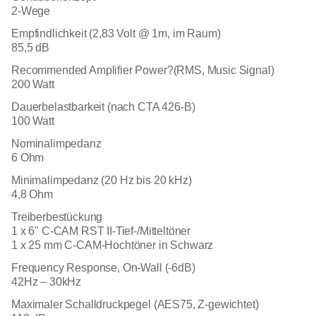
2-Wege
Empfindlichkeit (2,83 Volt @ 1m, im Raum)
85,5 dB
Recommended Amplifier Power?(RMS, Music Signal)
200 Watt
Dauerbelastbarkeit (nach CTA 426-B)
100 Watt
Nominalimpedanz
6 Ohm
Minimalimpedanz (20 Hz bis 20 kHz)
4,8 Ohm
Treiberbestückung
1 x 6" C-CAM RST II-Tief-/Mitteltöner
1 x 25 mm C-CAM-Hochtöner in Schwarz
Frequency Response, On-Wall (-6dB)
42Hz – 30kHz
Maximaler Schalldruckpegel (AES75, Z-gewichtet)