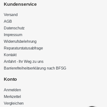
Kundenservice
Versand
AGB
Datenschutz
Impressum
Widerrufsbelehrung
Reparaturstatusabfrage
Kontakt
Anfahrt - Ihr Weg zu uns
Barrierefreiheitserklärung nach BFSG
Kundenbewertungen und Erfahrungen zu
Sound Brothers Berlin
Konto
SEHR GUT
100%
Anmelden
Empfehlungen auf
ProvenExpert.com
4,83 / 5,00
Merkzettel
Vergleichen
32
127