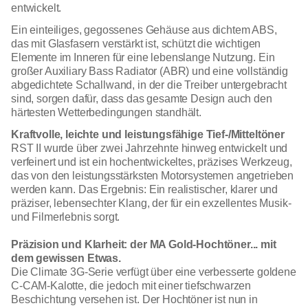
entwickelt.
Ein einteiliges, gegossenes Gehäuse aus dichtem ABS,
das mit Glasfasern verstärkt ist, schützt die wichtigen
Elemente im Inneren für eine lebenslange Nutzung. Ein
großer Auxiliary Bass Radiator (ABR) und eine vollständig
abgedichtete Schallwand, in der die Treiber untergebracht
sind, sorgen dafür, dass das gesamte Design auch den
härtesten Wetterbedingungen standhält.
Kraftvolle, leichte und leistungsfähige Tief-/Mitteltöner
RST II wurde über zwei Jahrzehnte hinweg entwickelt und
verfeinert und ist ein hochentwickeltes, präzises Werkzeug,
das von den leistungsstärksten Motorsystemen angetrieben
werden kann. Das Ergebnis: Ein realistischer, klarer und
präziser, lebensechter Klang, der für ein exzellentes Musik-
und Filmerlebnis sorgt.
Präzision und Klarheit: der MA Gold-Hochtöner... mit
dem gewissen Etwas.
Die Climate 3G-Serie verfügt über eine verbesserte goldene
C-CAM-Kalotte, die jedoch mit einer tiefschwarzen
Beschichtung versehen ist. Der Hochtöner ist nun in