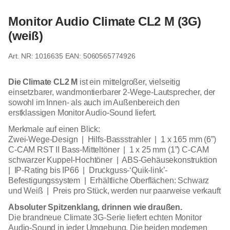
Monitor Audio Climate CL2 M (3G)
(weiß)
1016635
EAN: 5060565774926
Die Climate CL2 M
ist ein mittelgroßer, vielseitig
einsetzbarer, wandmontierbarer 2-Wege-Lautsprecher, der
sowohl im Innen- als auch im Außenbereich den
erstklassigen Monitor Audio-Sound liefert.
Merkmale auf einen Blick:
Zwei-Wege-Design | Hilfs-Bassstrahler | 1 x 165 mm (6”)
C-CAM RST II Bass-Mitteltöner | 1 x 25 mm (1”) C-CAM
schwarzer Kuppel-Hochtöner | ABS-Gehäusekonstruktion
| IP-Rating bis IP66 | Druckguss-‘Quik-link’-
Befestigungssystem | Erhältliche Oberflächen: Schwarz
und Weiß | Preis pro Stück, werden nur paarweise verkauft
Absoluter Spitzenklang, drinnen wie draußen.
Die brandneue Climate 3G-Serie liefert echten Monitor
Audio-Sound in jeder Umgebung. Die beiden modernen