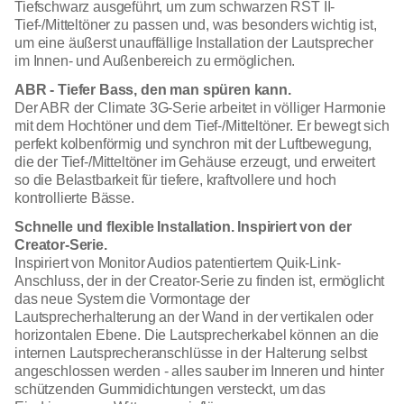
Tiefschwarz ausgeführt, um zum schwarzen RST II-
Tief-/Mitteltöner zu passen und, was besonders wichtig ist,
um eine äußerst unauffällige Installation der Lautsprecher
im Innen- und Außenbereich zu ermöglichen.
ABR - Tiefer Bass, den man spüren kann.
Der ABR der Climate 3G-Serie arbeitet in völliger Harmonie
mit dem Hochtöner und dem Tief-/Mitteltöner. Er bewegt sich
perfekt kolbenförmig und synchron mit der Luftbewegung,
die der Tief-/Mitteltöner im Gehäuse erzeugt, und erweitert
so die Belastbarkeit für tiefere, kraftvollere und hoch
kontrollierte Bässe.
Schnelle und flexible Installation. Inspiriert von der
Creator-Serie.
Inspiriert von Monitor Audios patentiertem Quik-Link-
Anschluss, der in der Creator-Serie zu finden ist, ermöglicht
das neue System die Vormontage der
Lautsprecherhalterung an der Wand in der vertikalen oder
horizontalen Ebene. Die Lautsprecherkabel können an die
internen Lautsprecheranschlüsse in der Halterung selbst
angeschlossen werden - alles sauber im Inneren und hinter
schützenden Gummidichtungen versteckt, um das