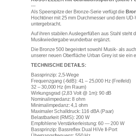
---
Als Speerspitze der Bronze-Serie verfügt die
Bron
Hochtöner mit 25 mm Durchmesser und dem UD-Wa
untergebracht.
Auf ihren stabilen Auslegerfüßen aus Stahl steht 
Musikwiedergabe wunderbar ergänzt.
Die Bronze 500 begeistert sowohl Musik- als auch F
unserer neuen Oberfläche Urban Grey ist sie ein e
TECHNISCHE DETAILS:
Bassprinzip: 2,5-Wege
Frequenzgang (-6dB): 41 – 25,000 Hz (Freifeld)
32 – 30,000 Hz (im Raum)
Wirkungsgrad (2,83 Volt @ 1m): 90 dB
Nominalimpedanz: 8 ohm
Minimalimpedanz: 4,1 ohm
Maximaler Schalldruck: 116 dBA (Paar)
Belastbarkeit (RMS): 200 W
Empfohlene Verstärkerleistung: 60 — 200 W
Bassprinzip: Bassreflex Dual HiVe II-Port
Übergangsfrequenz: 550 Hz