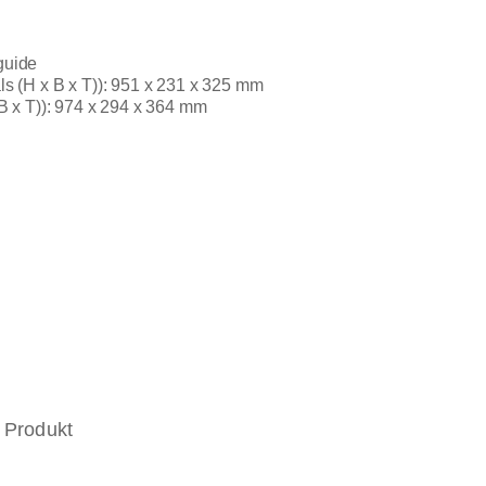
guide
 (H x B x T)): 951 x 231 x 325 mm
 x T)): 974 x 294 x 364 mm
 Produkt