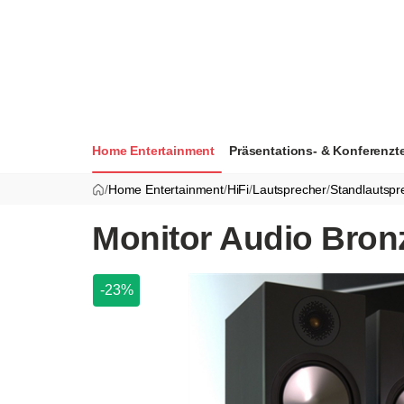
Home Entertainment
Präsentations- & Konferenzt
/
Home Entertainment
/
HiFi
/
Lautsprecher
/
Standlautspr
Monitor Audio Bronz
-23%