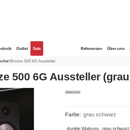
echnik
Outlet
Sale
Referenzen
Über uns
echer
/
Bronze 500 6G Aussteller
e 500 6G Aussteller (gra
Farbe:
grau schwarz
dunkle Walnuss
grau schwarz