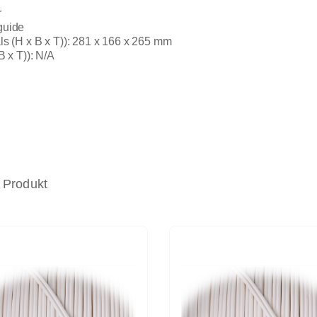
r
guide
 (H x B x T)): 281 x 166 x 265 mm
 x T)): N/A
 Produkt