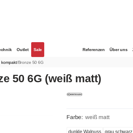
echnik
Outlet
Sale
Referenzen
Über uns
r kompakt
/
Bronze 50 6G
e 50 6G (weiß matt)
Farbe:
weiß matt
dunkle Walnuss
grau schwarz