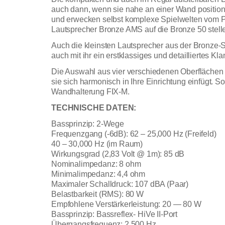
auch dann, wenn sie nahe an einer Wand positionie
und erwecken selbst komplexe Spielwelten vom P
Lautsprecher Bronze AMS auf die Bronze 50 stelle
Auch die kleinsten Lautsprecher aus der Bronze
auch mit ihr ein erstklassiges und detailliertes Kl
Die Auswahl aus vier verschiedenen Oberflächen un
sie sich harmonisch in Ihre Einrichtung einfügt. S
Wandhalterung FIX-M.
TECHNISCHE DATEN:
Bassprinzip: 2-Wege
Frequenzgang (-6dB): 62 – 25,000 Hz (Freifeld)
40 – 30,000 Hz (im Raum)
Wirkungsgrad (2,83 Volt @ 1m): 85 dB
Nominalimpedanz: 8 ohm
Minimalimpedanz: 4,4 ohm
Maximaler Schalldruck: 107 dBA (Paar)
Belastbarkeit (RMS): 80 W
Empfohlene Verstärkerleistung: 20 — 80 W
Bassprinzip: Bassreflex- HiVe II-Port
Übergangsfrequenz: 2,500 Hz