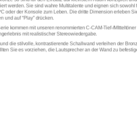
rt werden. Sie sind wahre Multitalente und eignen sich sowohl f
C oder der Konsole zum Leben. Die dritte Dimension erleben S
n und auf “Play” drücken.
-Serie kommen mit unseren renommierten C-CAM-Tief-/MItteltön
angerlebnis mit realistischer Stereowiedergabe.
d die stilvolle, kontrastierende Schallwand verleihen der Bronze
ollten Sie es vorziehen, die Lautsprecher an der Wand zu befestige