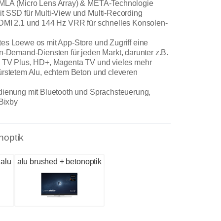
MLA (Micro Lens Array) & META-Technologie
t SSD für Multi-View und Multi-Recording
HDMI 2.1 und 144 Hz VRR für schnelles Konsolen-
es Loewe os mit App-Store und Zugriff eine
on-Demand-Diensten für jeden Markt, darunter z.B.
g TV Plus, HD+, Magenta TV und vieles mehr
ürstetem Alu, echtem Beton und cleveren
dienung mit Bluetooth und Sprachsteuerung,
 Bixby
noptik
 alu
alu brushed + betonoptik