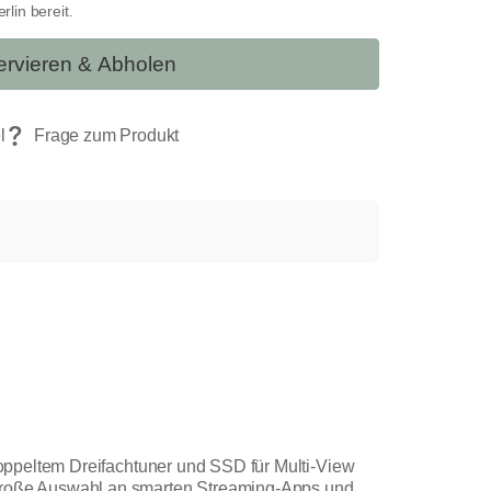
lin bereit.
rvieren & Abholen
oppeltem Dreifachtuner und SSD für Multi-View
Große Auswahl an smarten Streaming-Apps und