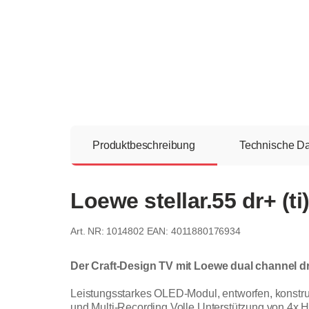
Produktbeschreibung
Technische D
Loewe stellar.55 dr+ (t
1014802
EAN: 4011880176934
Der Craft-Design TV mit Loewe dual channel d
Leistungsstarkes OLED-Modul, entworfen, konstru
und Multi-Recording Volle Unterstützung von 4