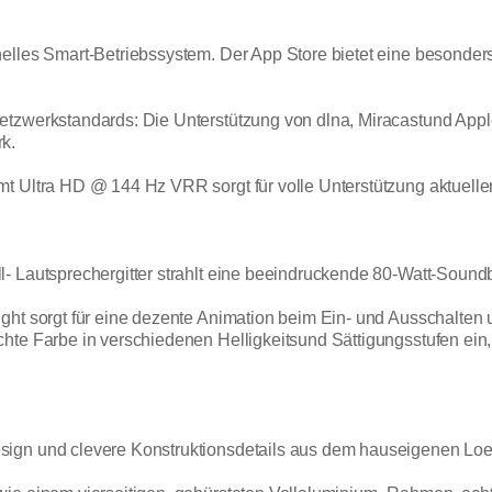
nelles Smart-Betriebssystem. Der App Store bietet eine besond
etzwerkstandards: Die Unterstützung von dlna, Miracastund Appl
k.
t Ultra HD @ 144 Hz VRR sorgt für volle Unterstützung aktueller
- Lautsprechergitter strahlt eine beeindruckende 80-Watt-Soundb
ight sorgt für eine dezente Animation beim Ein- und Ausschalte
hte Farbe in verschiedenen Helligkeitsund Sättigungsstufen ein
sign und clevere Konstruktionsdetails aus dem hauseigenen Loe