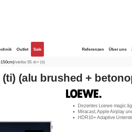
echnik
Outlet
Sale
Referenzen
Über uns
7-150cm)
/
stellar.55 dr+ (ti)
 (ti) (alu brushed + betono
Dezentes Loewe magic.lig
Miracast, Apple Airplay 
HDR10+ Adaptive Unterst