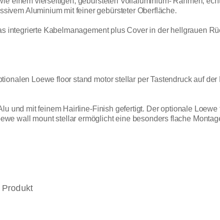
wie einem vierseitigen, gebürsteten Vollaluminium- Rahmen, ech
ivem Aluminium mit feiner gebürsteter Oberfläche.
das integrierte Kabelmanagement plus Cover in der hellgrauen R
ionalen Loewe floor stand motor stellar per Tastendruck auf der
u und mit feinem Hairline-Finish gefertigt. Der optionale Loewe fl
we wall mount stellar ermöglicht eine besonders flache Montag
 Produkt