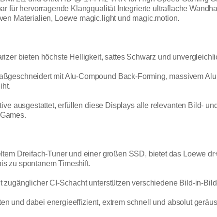
 für hervorragende Klangqualität Integrierte ultraflache Wandhal
en Materialien, Loewe magic.light und magic.motion.
zer bieten höchste Helligkeit, sattes Schwarz und unvergleichli
aßgeschneidert mit Alu-Compound Back-Forming, massivem Alu
iht.
ve ausgestattet, erfüllen diese Displays alle relevanten Bild- un
 Games.
tem Dreifach-Tuner und einer großen SSD, bietet das Loewe dr+ s
s zu spontanem Timeshift.
 zugänglicher CI-Schacht unterstützen verschiedene Bild-in-Bil
ten und dabei energieeffizient, extrem schnell und absolut geräu