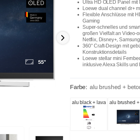
Ultra HD OLED Panel mit 
Loewe dual channel dr+ mi
Flexible Anschlüsse mit 
Gaming
Super-schnelles und smart
großen Vielfalt an Video-
Netflix, Disney+, Samsun
360° Craft-Design mit geb
Konstruktionsdetails
Loewe stellar mini Fernbe
inklusive Alexa Skills und
Farbe:
alu brushed + beto
alu black + lava
alu brushed +