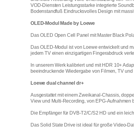
VOD-Diensten Leistungsstarke integrierte Soundbar
Bodenstandfuß Eindrucksvolles Design mit massiv
OLED-Modul Made by Loewe
Das OLED Open Cell Panel mit Master Black Polari
Das OLED-Modul ist von Loewe entwickelt und m
jedem TV einen einzigartigen Fingerabdruck verle
In unserem Werk kalibriert und mit HDR 10+ Adapti
beeindruckende Wiedergabe von Filmen, TV und
Loewe dual channel dr+
Ausgestattet mit einem Zweikanal-Chassis, doppel
View und Multi-Recording, von EPG-Aufnahmen bi
Die Empfänger für DVB-T2/C/S2 HD und ein leicht
Das Solid State Drive ist ideal für große Video-Da