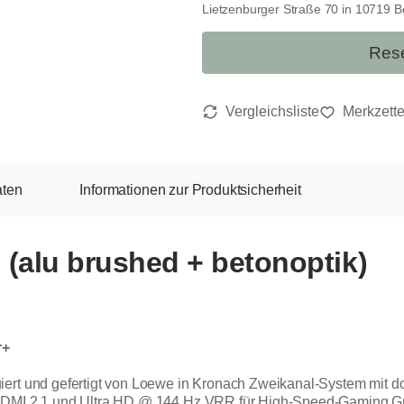
Lietzenburger Straße 70 in 10719 Ber
Rese
aten
Informationen zur Produktsicherheit
i) (alu brushed + betonoptik)
r+
iert und gefertigt von Loewe in Kronach Zweikanal-System mit d
x HDMI 2.1 und Ultra HD @ 144 Hz VRR für High-Speed-Gaming 