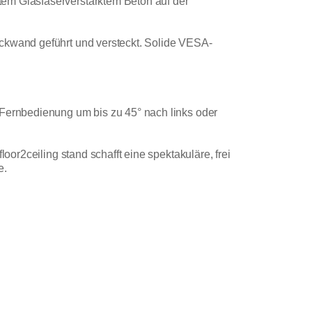
tem Glasfaserverstärktem Beton auf der
ückwand geführt und versteckt. Solide VESA-
 Fernbedienung um bis zu 45° nach links oder
oor2ceiling stand schafft eine spektakuläre, frei
e.