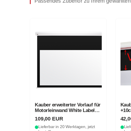
Passendes Zubehör zu Ihrem gewählten
Kauber erweiterter Vorlauf für
Kaub
Motorleinwand White Label
+10c
(schwarz)
(sch
109,00 EUR
42,
Lieferbar in 20 Werktagen, jetzt
Lief