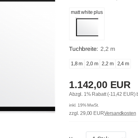
matt white plus
Tuchbreite:
2,2 m
1,8 m
2,0 m
2,2 m
2,4 m
1.142,00 EUR
Abzgl. 1% Rabatt (-11,42 EUR)
inkl. 19% MwSt.
zzgl. 29,00 EUR
Versandkosten