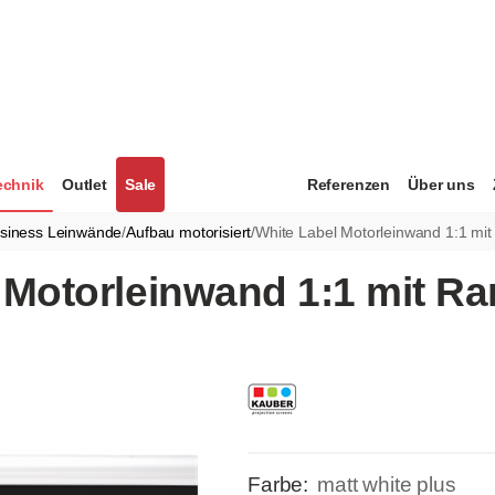
echnik
Outlet
Sale
Referenzen
Über uns
siness Leinwände
/
Aufbau motorisiert
/
White Label Motorleinwand 1:1 mi
Motorleinwand 1:1 mit Ran
Farbe:
matt white plus