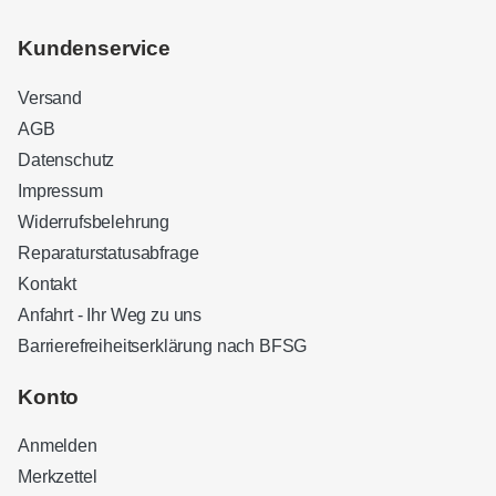
Kundenservice
Versand
AGB
Datenschutz
Impressum
Widerrufsbelehrung
Reparaturstatusabfrage
Kontakt
Anfahrt - Ihr Weg zu uns
Barrierefreiheitserklärung nach BFSG
Kundenbewertungen und Erfahrungen zu
Sound Brothers Berlin
Konto
SEHR GUT
100%
Anmelden
Empfehlungen auf
ProvenExpert.com
4,83 / 5,00
Merkzettel