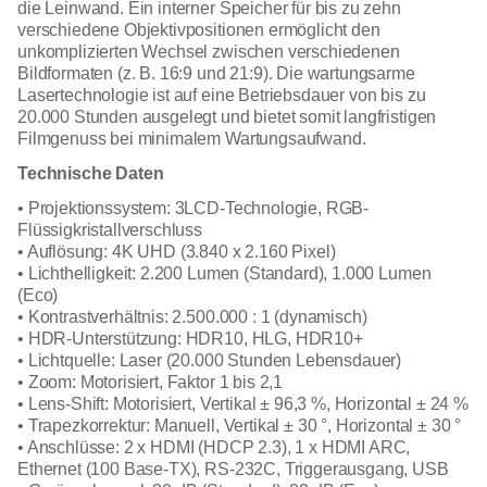
die Leinwand. Ein interner Speicher für bis zu zehn
verschiedene Objektivpositionen ermöglicht den
unkomplizierten Wechsel zwischen verschiedenen
Bildformaten (z. B. 16:9 und 21:9). Die wartungsarme
Lasertechnologie ist auf eine Betriebsdauer von bis zu
20.000 Stunden ausgelegt und bietet somit langfristigen
Filmgenuss bei minimalem Wartungsaufwand.
Technische Daten
• Projektionssystem: 3LCD-Technologie, RGB-
Flüssigkristallverschluss
• Auflösung: 4K UHD (3.840 x 2.160 Pixel)
• Lichthelligkeit: 2.200 Lumen (Standard), 1.000 Lumen
(Eco)
• Kontrastverhältnis: 2.500.000 : 1 (dynamisch)
• HDR-Unterstützung: HDR10, HLG, HDR10+
• Lichtquelle: Laser (20.000 Stunden Lebensdauer)
• Zoom: Motorisiert, Faktor 1 bis 2,1
• Lens-Shift: Motorisiert, Vertikal ± 96,3 %, Horizontal ± 24 %
• Trapezkorrektur: Manuell, Vertikal ± 30 °, Horizontal ± 30 °
• Anschlüsse: 2 x HDMI (HDCP 2.3), 1 x HDMI ARC,
Ethernet (100 Base-TX), RS-232C, Triggerausgang, USB