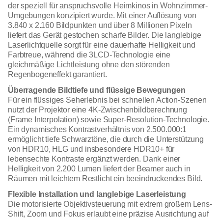
der speziell für anspruchsvolle Heimkinos in Wohnzimmer-
Umgebungen konzipiert wurde. Mit einer Auflösung von
3.840 x 2.160 Bildpunkten und über 8 Millionen Pixeln
liefert das Gerät gestochen scharfe Bilder. Die langlebige
Laserlichtquelle sorgt für eine dauerhafte Helligkeit und
Farbtreue, während die 3LCD-Technologie eine
gleichmäßige Lichtleistung ohne den störenden
Regenbogeneffekt garantiert.
Überragende Bildtiefe und flüssige Bewegungen
Für ein flüssiges Seherlebnis bei schnellen Action-Szenen
nutzt der Projektor eine 4K-Zwischenbildberechnung
(Frame Interpolation) sowie Super-Resolution-Technologie.
Ein dynamisches Kontrastverhältnis von 2.500.000:1
ermöglicht tiefe Schwarztöne, die durch die Unterstützung
von HDR10, HLG und insbesondere HDR10+ für
lebensechte Kontraste ergänzt werden. Dank einer
Helligkeit von 2.200 Lumen liefert der Beamer auch in
Räumen mit leichtem Restlicht ein beeindruckendes Bild.
Flexible Installation und langlebige Laserleistung
Die motorisierte Objektivsteuerung mit extrem großem Lens-
Shift, Zoom und Fokus erlaubt eine präzise Ausrichtung auf