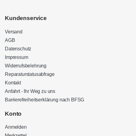
Kundenservice
Versand
AGB
Datenschutz
Impressum
Widerrufsbelehrung
Reparaturstatusabfrage
Kontakt
Anfahrt - Ihr Weg zu uns
Barrierefreiheitserklärung nach BFSG
Kundenbewertungen und Erfahrungen zu
Sound Brothers Berlin
Konto
SEHR GUT
100%
Anmelden
Empfehlungen auf
ProvenExpert.com
4,83 / 5,00
Merkzettel