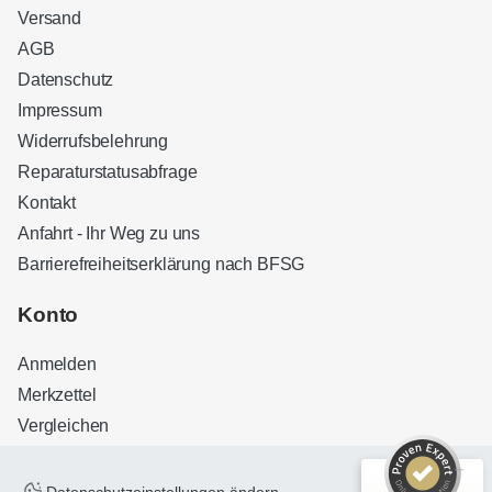
Versand
AGB
Datenschutz
Impressum
Widerrufsbelehrung
Reparaturstatusabfrage
Kontakt
Anfahrt - Ihr Weg zu uns
Barrierefreiheitserklärung nach BFSG
Kundenbewertungen und Erfahrungen zu
Sound Brothers Berlin
Konto
SEHR GUT
100%
Anmelden
Empfehlungen auf
ProvenExpert.com
4,83 / 5,00
Merkzettel
Vergleichen
32
127
Bewertungen auf
Bewertungen von 3
ProvenExpert.com
anderen Quellen
Datenschutzeinstellungen ändern