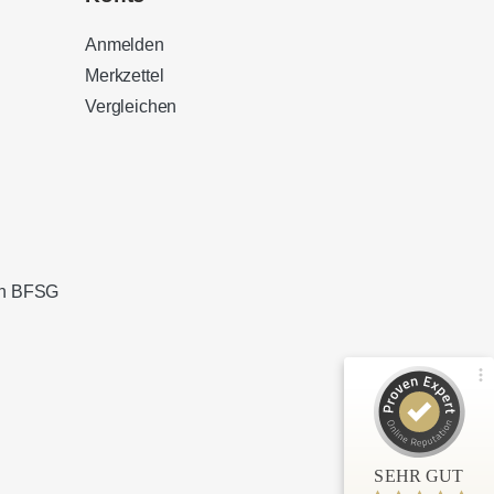
Anmelden
Merkzettel
Vergleichen
Kundenbewertungen und Erfahrungen zu
Sound Brothers Berlin
100%
SEHR GUT
Empfehlungen auf
ProvenExpert.com
4,83 / 5,00
ach BFSG
127
32
Bewertungen von 3
Bewertungen auf
anderen Quellen
ProvenExpert.com
Blick aufs ProvenExpert-Profil werfen
SEHR GUT
Anonym