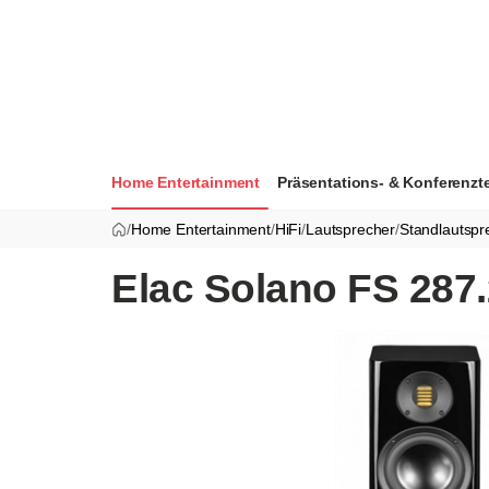
Home Entertainment
Präsentations- & Konferenzt
/
Home Entertainment
/
HiFi
/
Lautsprecher
/
Standlautspr
Elac Solano FS 287