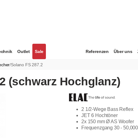
echnik
Outlet
Sale
Referenzen
Über uns
echer
/
Solano FS 287.2
.2 (schwarz Hochglanz)
2 1/2-Wege Bass Reflex
JET 6 Hochtöner
2x 150 mm Ø AS Woofer
Frequenzgang 30 - 50,00