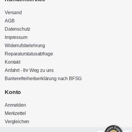
Versand
AGB
Datenschutz
Impressum
Widerrufsbelehrung
Reparaturstatusabfrage
Kontakt
Anfahrt - Ihr Weg zu uns
Barrierefreiheitserklärung nach BFSG
Kundenbewertungen und Erfahrungen zu
Sound Brothers Berlin
Konto
SEHR GUT
100%
Anmelden
Empfehlungen auf
ProvenExpert.com
4,83 / 5,00
Merkzettel
Vergleichen
32
127
Bewertungen auf