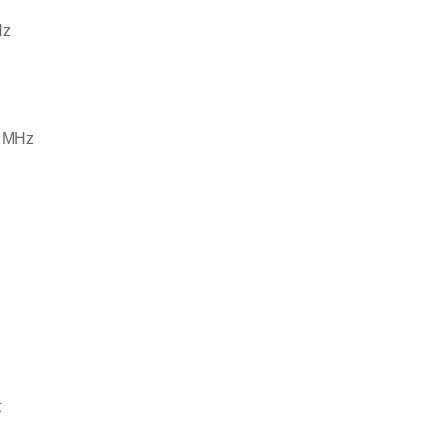
Hz
0 MHz
t