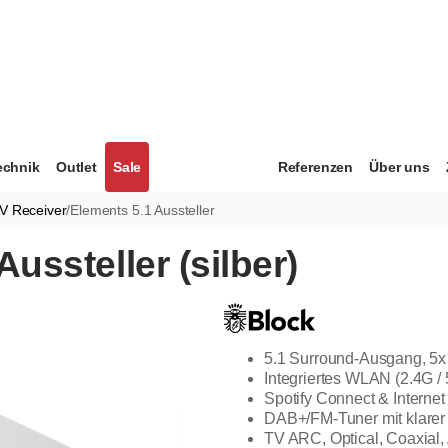
echnik
Outlet
Sale
Referenzen
Über uns
V Receiver
/
Elements 5.1 Aussteller
ussteller (silber)
5.1 Surround-Ausgang, 5
Integriertes WLAN (2.4G /
Spotify Connect & Interne
DAB+/FM-Tuner mit klarer
TV ARC, Optical, Coaxia