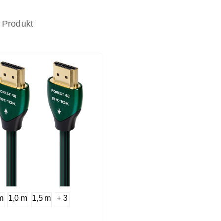
 Produkt
m
1,0 m
1,5 m
+ 3