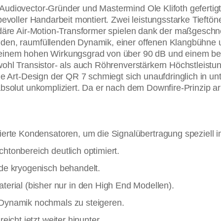
Audiovector-Gründer und Mastermind Ole Klifoth gefertig
bevoller Handarbeit montiert. Zwei leistungsstarke Tieftö
endäre Air-Motion-Transformer spielen dank der maßgeschn
den, raumfüllenden Dynamik, einer offenen Klangbühne u
 seinem hohen Wirkungsgrad von über 90 dB und einem b
wohl Transistor- als auch Röhrenverstärkern Höchstleistu
the Art-Design der QR 7 schmiegt sich unaufdringlich in
absolut unkompliziert. Da er nach dem Downfire-Prinzip a
ierte Kondensatoren, um die Signalübertragung speziell 
htonbereich deutlich optimiert.
de kryogenisch behandelt.
al (bisher nur in den High End Modellen).
Dynamik nochmals zu steigeren.
icht jetzt weiter hinunter.