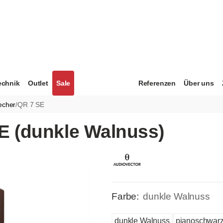
echnik
Outlet
Sale
Referenzen
Über uns
echer
/
QR 7 SE
E (dunkle Walnuss)
Farbe:
dunkle Walnuss
dunkle Walnuss
pianoschwar