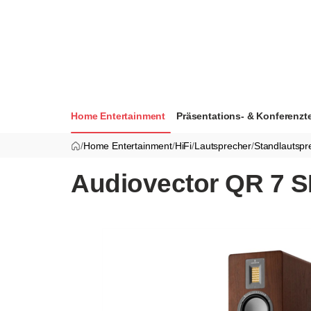
Home Entertainment
Präsentations- & Konferenzt
/
Home Entertainment
/
HiFi
/
Lautsprecher
/
Standlautspr
Audiovector QR 7 S