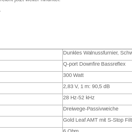
.
Dunkles Walnussfurnier, Sch
Q-port Downfire Bassreflex
300 Watt
2,83 V, 1 m: 90,5 dB
28 Hz-52 kHz
Dreiwege-Passivweiche
Gold Leaf AMT mit S-Stop Filt
6 Ohm