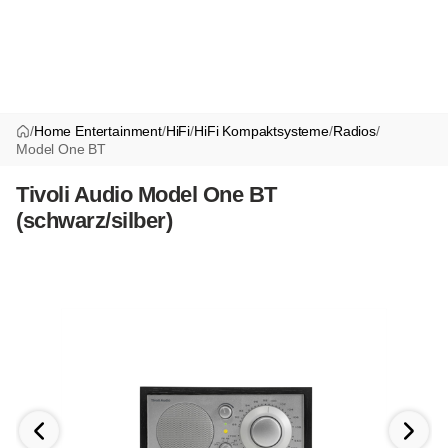
/
Home Entertainment
/
HiFi
/
HiFi Kompaktsysteme
/
Radios
/
Model One BT
Tivoli Audio Model One BT
(schwarz/silber)