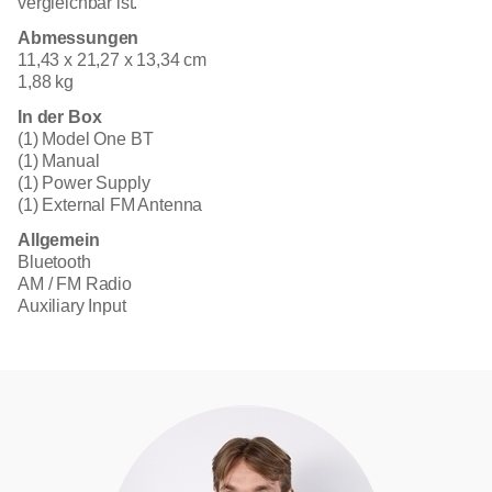
vergleichbar ist.
Abmessungen
11,43 x 21,27 x 13,34 cm
1,88 kg
In der Box
(1) Model One BT
(1) Manual
(1) Power Supply
(1) External FM Antenna
Allgemein
Bluetooth
AM / FM Radio
Auxiliary Input