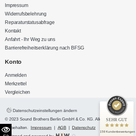
Impressum
Widerrufsbelehrung
Reparaturstatusabfrage
Kontakt
Anfahrt - Ihr Weg zu uns
Barrierefreiheitserklärung nach BFSG
Kundenbewertungen und Erfahrungen zu
Sound Brothers Berlin
Konto
SEHR GUT
100%
Anmelden
Empfehlungen auf
ProvenExpert.com
4,83 / 5,00
Merkzettel
Vergleichen
32
127
Bewertungen auf
Bewertungen von 3
ProvenExpert.com
anderen Quellen
Datenschutzeinstellungen ändern
© 2023 Sound Brothers Berlin GmbH & Co. KG. Alle Rechte
SEHR GUT
Blick aufs ProvenExpert-Profil werfen
vorbehalten.
Impressum
|
AGB
|
Datenschutz
159 Kundenbewertungen