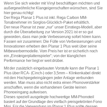
Wenn Sie sich wieder mit Vinyl beschäftigen möchten und
außergewöhnliche Klangeigenschaften wünschen, sind Sie
hier genau richtig!
Der Rega Planar 1 Plus ist inkl. Rega Carbon MM-
Tonabnehmer im Sorglos-Glücklich-Paket erhältlich.
Der neue Planar ist zwar „nur" unser Einstiegs-Modell, aber
durch die Überarbeitung zur Version 2021 ist er so gut
geworden, dass man jede Verbesserung sofort hören kann.
Fassen wir zusammen: Die Fülle von Verbesserungen und
Innovationen erheben den Planar 1 Plus weit über seine
Mitbewerbermodelle. Vom Preis her ist er sicherlich noch
ein „Einsteigerplattenspieler"; von der klanglichen
Performance her liegt er weit drüber.
Mit der zusätzlich eingebauten Vorstufe kann der Planar 1
Plus über RCA- (Cinch-) oder 3,5mm – Klinkenkabel direkt
mit den Hochpegeleingängen jeder Anlage verbunden
werden. Man muss also nicht extra einen Phonoverstärker
anschaffen, wenn die vorhandenen Geräte keinen
Phonoeingang aufweisen.
Dieses speziell ausgelegte hochwertige MM-Phonoteil
basiert auf der Grundlage des vielfach preisgekrönten Fono
Mini. Für die Verwendung im Planar 1 Plus sollte dessen