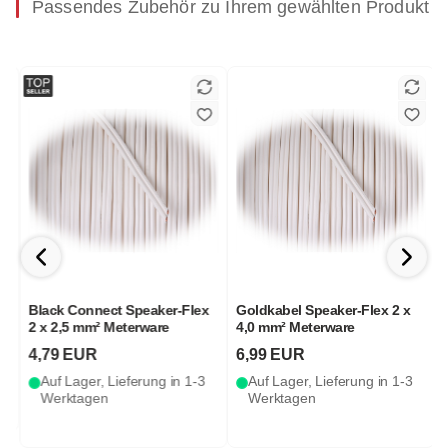
Passendes Zubehör zu Ihrem gewählten Produkt
Black Connect Speaker-Flex
Goldkabel Speaker-Flex 2 x
2 x 2,5 mm² Meterware
4,0 mm² Meterware
S
4,79 EUR
6,99 EUR
Auf Lager, Lieferung in 1-3
Auf Lager, Lieferung in 1-3
Werktagen
Werktagen