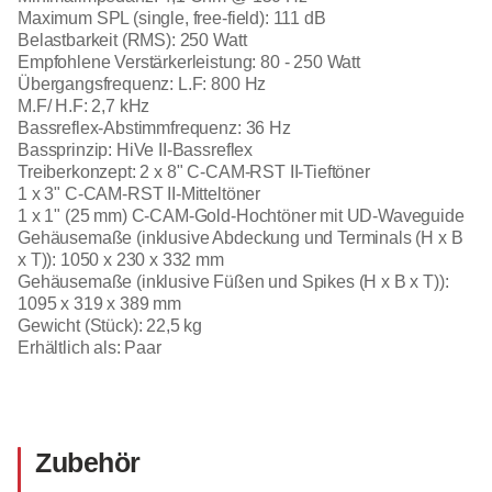
Maximum SPL (single, free-field): 111 dB
Belastbarkeit (RMS): 250 Watt
Empfohlene Verstärkerleistung: 80 - 250 Watt
Übergangsfrequenz: L.F: 800 Hz
M.F/ H.F: 2,7 kHz
Bassreflex-Abstimmfrequenz: 36 Hz
Bassprinzip: HiVe II-Bassreflex
Treiberkonzept: 2 x 8" C-CAM-RST II-Tieftöner
1 x 3" C-CAM-RST II-Mitteltöner
1 x 1" (25 mm) C-CAM-Gold-Hochtöner mit UD-Waveguide
Gehäusemaße (inklusive Abdeckung und Terminals (H x B
x T)): 1050 x 230 x 332 mm
Gehäusemaße (inklusive Füßen und Spikes (H x B x T)):
1095 x 319 x 389 mm
Gewicht (Stück): 22,5 kg
Erhältlich als: Paar
Zubehör