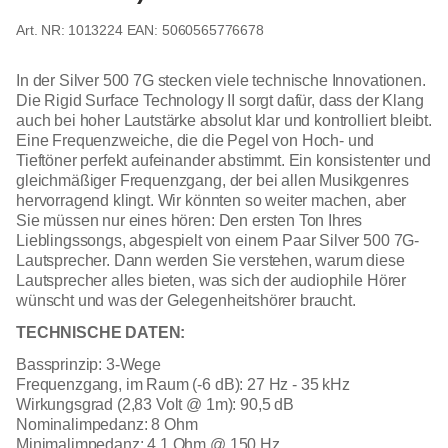
1013224
EAN: 5060565776678
In der Silver 500 7G stecken viele technische Innovationen.
Die Rigid Surface Technology II sorgt dafür, dass der Klang
auch bei hoher Lautstärke absolut klar und kontrolliert bleibt.
Eine Frequenzweiche, die die Pegel von Hoch- und
Tieftöner perfekt aufeinander abstimmt. Ein konsistenter und
gleichmäßiger Frequenzgang, der bei allen Musikgenres
hervorragend klingt. Wir könnten so weiter machen, aber
Sie müssen nur eines hören: Den ersten Ton Ihres
Lieblingssongs, abgespielt von einem Paar Silver 500 7G-
Lautsprecher. Dann werden Sie verstehen, warum diese
Lautsprecher alles bieten, was sich der audiophile Hörer
wünscht und was der Gelegenheitshörer braucht.
TECHNISCHE DATEN:
Bassprinzip: 3-Wege
Frequenzgang, im Raum (-6 dB): 27 Hz - 35 kHz
Wirkungsgrad (2,83 Volt @ 1m): 90,5 dB
Nominalimpedanz: 8 Ohm
Minimalimpedanz: 4,1 Ohm @ 150 Hz