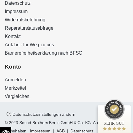
Datenschutz
Impressum
Widerrufsbelehrung
Reparaturstatusabfrage
Kontakt
Anfahrt - Ihr Weg zu uns
Barrierefreiheitserklärung nach BFSG
Kundenbewertungen und Erfahrungen zu
Sound Brothers Berlin
Konto
SEHR GUT
100%
Anmelden
Empfehlungen auf
ProvenExpert.com
4,83 / 5,00
Merkzettel
Vergleichen
32
127
Bewertungen auf
Bewertungen von 3
ProvenExpert.com
anderen Quellen
Datenschutzeinstellungen ändern
© 2023 Sound Brothers Berlin GmbH & Co. KG. Alle Rechte
SEHR GUT
Blick aufs ProvenExpert-Profil werfen
vorbehalten.
Impressum
|
AGB
|
Datenschutz