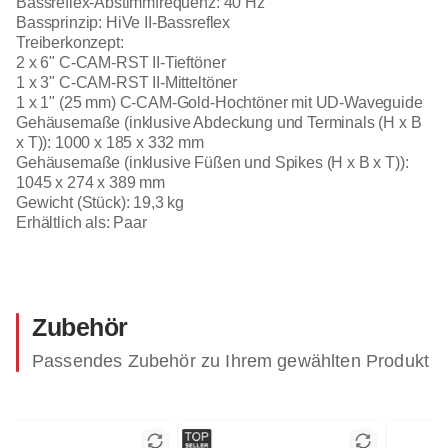
Bassreflex-Abstimmfrequenz: 40 Hz
Bassprinzip: HiVe II-Bassreflex
Treiberkonzept:
2 x 6" C-CAM-RST II-Tieftöner
1 x 3" C-CAM-RST II-Mitteltöner
1 x 1" (25 mm) C-CAM-Gold-Hochtöner mit UD-Waveguide
Gehäusemaße (inklusive Abdeckung und Terminals (H x B
x T)): 1000 x 185 x 332 mm
Gehäusemaße (inklusive Füßen und Spikes (H x B x T)):
1045 x 274 x 389 mm
Gewicht (Stück): 19,3 kg
Erhältlich als: Paar
Zubehör
Passendes Zubehör zu Ihrem gewählten Produkt