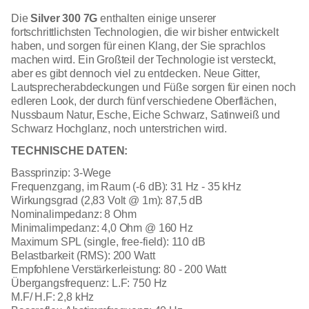
Die
Silver 300 7G
enthalten einige unserer
fortschrittlichsten Technologien, die wir bisher entwickelt
haben, und sorgen für einen Klang, der Sie sprachlos
machen wird. Ein Großteil der Technologie ist versteckt,
aber es gibt dennoch viel zu entdecken. Neue Gitter,
Lautsprecherabdeckungen und Füße sorgen für einen noch
edleren Look, der durch fünf verschiedene Oberflächen,
Nussbaum Natur, Esche, Eiche Schwarz, Satinweiß und
Schwarz Hochglanz, noch unterstrichen wird.
TECHNISCHE DATEN:
Bassprinzip: 3-Wege
Frequenzgang, im Raum (-6 dB): 31 Hz - 35 kHz
Wirkungsgrad (2,83 Volt @ 1m): 87,5 dB
Nominalimpedanz: 8 Ohm
Minimalimpedanz: 4,0 Ohm @ 160 Hz
Maximum SPL (single, free-field): 110 dB
Belastbarkeit (RMS): 200 Watt
Empfohlene Verstärkerleistung: 80 - 200 Watt
Übergangsfrequenz: L.F: 750 Hz
M.F/ H.F: 2,8 kHz