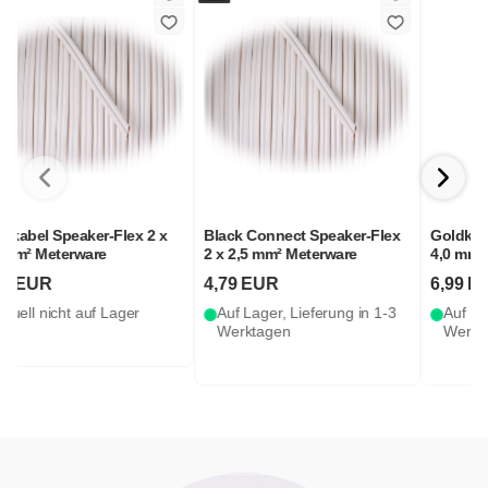
Black Connect Speaker-Flex
Goldkabel Speaker-Flex 2 x
2 x 2,5 mm² Meterware
4,0 mm² Meterware
S
4,79 EUR
6,99 EUR
Auf Lager, Lieferung in 1-3
Auf Lager, Lieferung in 1-3
Werktagen
Werktagen