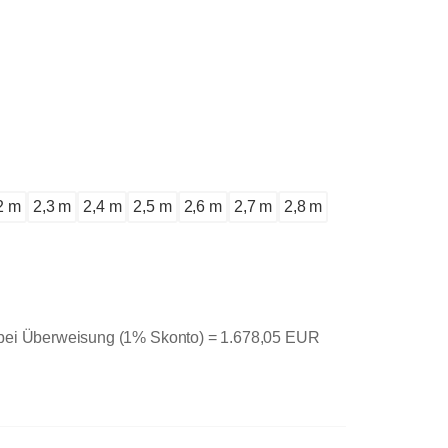
2 m
2,3 m
2,4 m
2,5 m
2,6 m
2,7 m
2,8 m
 bei Überweisung (1% Skonto) =
1.678,05 EUR