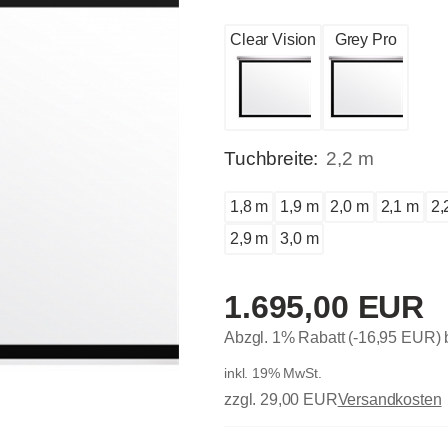
Clear Vision
Grey Pro
Tuchbreite:
2,2 m
1,8 m
1,9 m
2,0 m
2,1 m
2,
2,9 m
3,0 m
1.695,00 EUR
Abzgl. 1% Rabatt (-16,95 EUR)
inkl. 19% MwSt.
zzgl. 29,00 EUR
Versandkosten