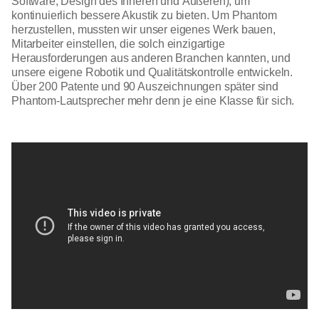
Software, Design des Inneren und Äußeren), um
kontinuierlich bessere Akustik zu bieten. Um Phantom
herzustellen, mussten wir unser eigenes Werk bauen,
Mitarbeiter einstellen, die solch einzigartige
Herausforderungen aus anderen Branchen kannten, und
unsere eigene Robotik und Qualitätskontrolle entwickeln.
Über 200 Patente und 90 Auszeichnungen später sind
Phantom-Lautsprecher mehr denn je eine Klasse für sich.