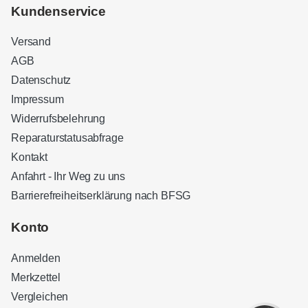
Kundenservice
Versand
AGB
Datenschutz
Impressum
Widerrufsbelehrung
Reparaturstatusabfrage
Kontakt
Anfahrt - Ihr Weg zu uns
Barrierefreiheitserklärung nach BFSG
Kundenbewertungen und Erfahrungen zu
Sound Brothers Berlin
Konto
SEHR GUT
100%
Anmelden
Empfehlungen auf
ProvenExpert.com
4,83 / 5,00
Merkzettel
Vergleichen
32
127