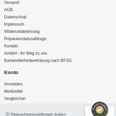
Versand
AGB
Datenschutz
Impressum
Widerrufsbelehrung
Reparaturstatusabfrage
Kontakt
Anfahrt - Ihr Weg zu uns
Barrierefreiheitserklärung nach BFSG
Kundenbewertungen und Erfahrungen zu
Sound Brothers Berlin
Konto
SEHR GUT
100%
Anmelden
Empfehlungen auf
ProvenExpert.com
4,83 / 5,00
Merkzettel
Vergleichen
32
127
Bewertungen auf
Bewertungen von 3
ProvenExpert.com
anderen Quellen
Datenschutzeinstellungen ändern