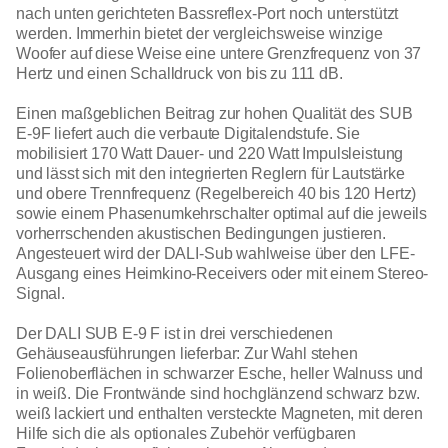
nach unten gerichteten Bassreflex-Port noch unterstützt
werden. Immerhin bietet der vergleichsweise winzige
Woofer auf diese Weise eine untere Grenzfrequenz von 37
Hertz und einen Schalldruck von bis zu 111 dB.
Einen maßgeblichen Beitrag zur hohen Qualität des SUB
E-9F liefert auch die verbaute Digitalendstufe. Sie
mobilisiert 170 Watt Dauer- und 220 Watt Impulsleistung
und lässt sich mit den integrierten Reglern für Lautstärke
und obere Trennfrequenz (Regelbereich 40 bis 120 Hertz)
sowie einem Phasenumkehrschalter optimal auf die jeweils
vorherrschenden akustischen Bedingungen justieren.
Angesteuert wird der DALI-Sub wahlweise über den LFE-
Ausgang eines Heimkino-Receivers oder mit einem Stereo-
Signal.
Der DALI SUB E-9 F ist in drei verschiedenen
Gehäuseausführungen lieferbar: Zur Wahl stehen
Folienoberflächen in schwarzer Esche, heller Walnuss und
in weiß. Die Frontwände sind hochglänzend schwarz bzw.
weiß lackiert und enthalten versteckte Magneten, mit deren
Hilfe sich die als optionales Zubehör verfügbaren