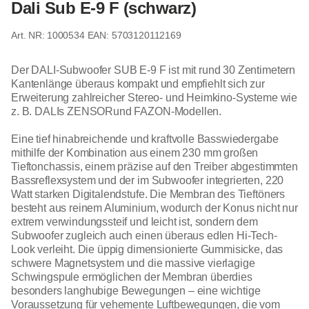
Dali Sub E-9 F (schwarz)
1000534
EAN: 5703120112169
Der DALI-Subwoofer SUB E-9 F ist mit rund 30 Zentimetern
Kantenlänge überaus kompakt und empfiehlt sich zur
Erweiterung zahlreicher Stereo- und Heimkino-Systeme wie
z. B. DALIs ZENSORund FAZON-Modellen.
Eine tief hinabreichende und kraftvolle Basswiedergabe
mithilfe der Kombination aus einem 230 mm großen
Tieftonchassis, einem präzise auf den Treiber abgestimmten
Bassreflexsystem und der im Subwoofer integrierten, 220
Watt starken Digitalendstufe. Die Membran des Tieftöners
besteht aus reinem Aluminium, wodurch der Konus nicht nur
extrem verwindungssteif und leicht ist, sondern dem
Subwoofer zugleich auch einen überaus edlen Hi-Tech-
Look verleiht. Die üppig dimensionierte Gummisicke, das
schwere Magnetsystem und die massive vierlagige
Schwingspule ermöglichen der Membran überdies
besonders langhubige Bewegungen – eine wichtige
Voraussetzung für vehemente Luftbewegungen, die vom