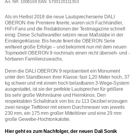
1008169
EAN: 5703120111353
Als im Herbst 2018 die neue Lautsprecherserie DALI
OBERON ihre Premiere feierte, waren sich Fachhändler,
HiFi-Fans und die Redaktionen der Testmagazine schnell
einig: Diese Schallwandler setzen neue Maßstäbe in der
Einsteigerklasse. Bis heute feiert die OBERON Serie
weltweit große Erfolge – und bekommt nun mit dem neuen
Topmodell OBERON 9 nochmals einen nicht überseh- und -
hörbaren Familienzuwachs.
Denn die DALI OBERON 9 repräsentiert ein Monument
unter den Standboxen ihrer Klasse: fast 1,20 Meter hoch, 37
kg schwer und mit einem hoch belastbaren 3-Wege-System
ausgestattet, ist sie der perfekte Lautsprecher für größere
bis sehr große Wohnräume und Heimkinos. Den
respektablen Schalldruck von bis zu 113 Dezibel erzeugen
zwei riesige Tieftöner mit einem Durchmesser von jeweils
230 mm, ein 175 mm großer Mitteltöner und eine 29 mm
große Gewebe-Hochtonkalotte.
Hier geht es zum Nachfolger, der neuen Dali Sonik