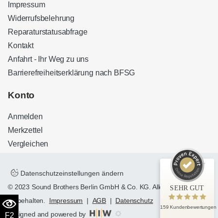
Impressum
Widerrufsbelehrung
Reparaturstatusabfrage
Kontakt
Anfahrt - Ihr Weg zu uns
Barrierefreiheitserklärung nach BFSG
Kundenbewertungen und Erfahrungen zu
Sound Brothers Berlin
Konto
SEHR GUT
100%
Anmelden
Empfehlungen auf
ProvenExpert.com
4,83 / 5,00
Merkzettel
Vergleichen
32
127
Bewertungen auf
Bewertungen von 3
ProvenExpert.com
anderen Quellen
Datenschutzeinstellungen ändern
© 2023 Sound Brothers Berlin GmbH & Co. KG. Alle Rechte
SEHR GUT
Blick aufs ProvenExpert-Profil werfen
vorbehalten.
Impressum
|
AGB
|
Datenschutz
159 Kundenbewertungen
designed and powered by
F2