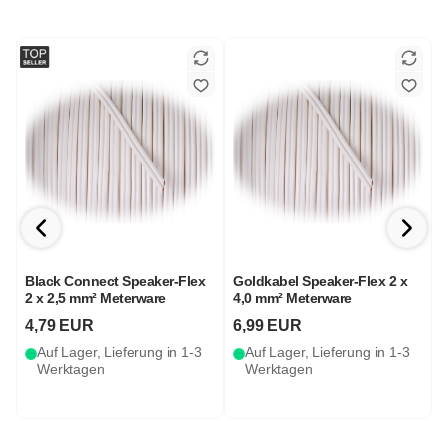
Black Connect Speaker-Flex
Goldkabel Speaker-Flex 2 x
2 x 2,5 mm² Meterware
4,0 mm² Meterware
S
4,79 EUR
6,99 EUR
Auf Lager, Lieferung in 1-3
Auf Lager, Lieferung in 1-3
Werktagen
Werktagen