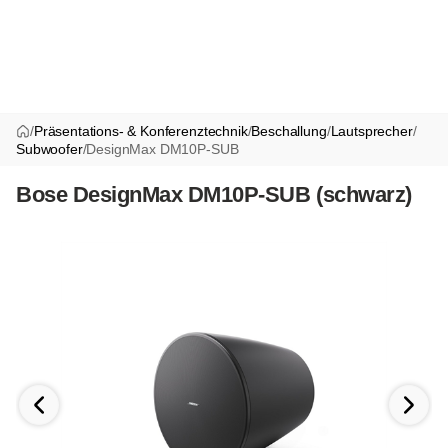
/
Präsentations- & Konferenztechnik
/
Beschallung
/
Lautsprecher
/
Subwoofer
/
DesignMax DM10P-SUB
Bose DesignMax DM10P-SUB (schwarz)