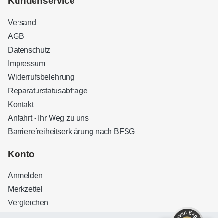
Kundenservice
Versand
AGB
Datenschutz
Impressum
Widerrufsbelehrung
Reparaturstatusabfrage
Kontakt
Anfahrt - Ihr Weg zu uns
Barrierefreiheitserklärung nach BFSG
Kundenbewertungen und Erfahrungen zu
Sound Brothers Berlin
Konto
SEHR GUT
100%
Anmelden
Empfehlungen auf
ProvenExpert.com
4,83 / 5,00
Merkzettel
Vergleichen
32
127