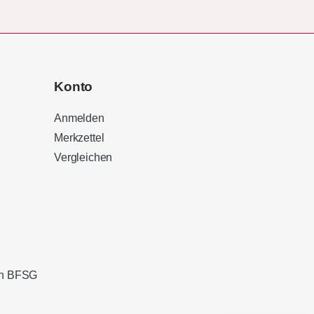
Konto
Anmelden
Merkzettel
Vergleichen
Kundenbewertungen und Erfahrungen zu
Sound Brothers Berlin
100%
SEHR GUT
Empfehlungen auf
ProvenExpert.com
4,83 / 5,00
ach BFSG
127
32
Bewertungen von 3
Bewertungen auf