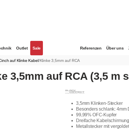
echnik
Outlet
Sale
Referenzen
Über uns
Cinch auf Klinke Kabel
/
Klinke 3,5mm auf RCA
ke 3,5mm auf RCA (3,5 m 
3,5mm Klinken-Stecker
Besonders schlank: 4mm
99,99% OFC-Kupfer
Dreifache Kabelschirmun
Metallstecker mit vergold