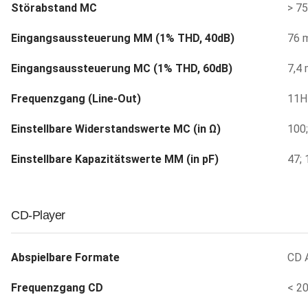
Störabstand MC
> 7
Eingangsaussteuerung MM (1% THD, 40dB)
76 
Eingangsaussteuerung MC (1% THD, 60dB)
7,4
Frequenzgang (Line-Out)
11H
Einstellbare Widerstandswerte MC (in Ω)
100;
Einstellbare Kapazitätswerte MM (in pF)
47; 
CD-Player
Abspielbare Formate
CD 
Frequenzgang CD
< 20