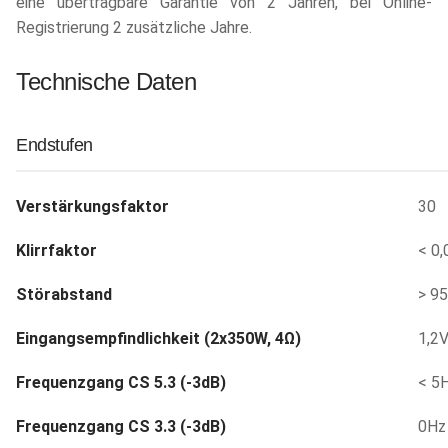
eine übertragbare Garantie von 2 Jahren, bei Online-
Registrierung 2 zusätzliche Jahre.
Technische Daten
Endstufen
Verstärkungsfaktor
30
Klirrfaktor
< 0
Störabstand
> 9
Eingangsempfindlichkeit (2x350W, 4Ω)
1,2
Frequenzgang CS 5.3 (-3dB)
< 5H
Frequenzgang CS 3.3 (-3dB)
0Hz