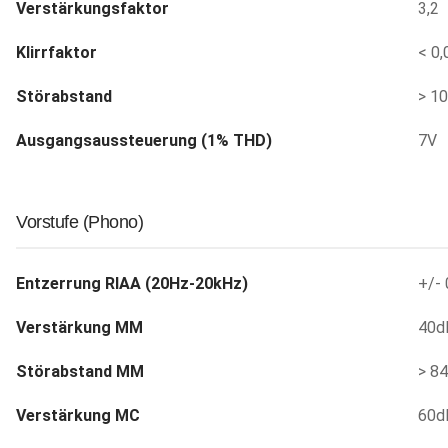
Verstärkungsfaktor
3,2
Klirrfaktor
< 0
Störabstand
> 1
Ausgangsaussteuerung (1% THD)
7V
Vorstufe (Phono)
Entzerrung RIAA (20Hz-20kHz)
+/- 
Verstärkung MM
40d
Störabstand MM
> 8
Verstärkung MC
60d