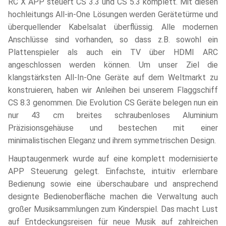
RC X APP steuert CS 3.3 und CS 5.3 komplett. Mit diesen
hochleitungs All-in-One Lösungen werden Gerätetürme und
überquellender Kabelsalat überflüssig. Alle modernen
Anschlüsse sind vorhanden, so dass z.B. sowohl ein
Plattenspieler als auch ein TV über HDMI ARC
angeschlossen werden können. Um unser Ziel die
klangstärksten All-In-One Geräte auf dem Weltmarkt zu
konstruieren, haben wir Anleihen bei unserem Flaggschiff
CS 8.3 genommen. Die Evolution CS Geräte belegen nun ein
nur 43 cm breites schraubenloses Aluminium
Präzisionsgehäuse und bestechen mit einer
minimalistischen Eleganz und ihrem symmetrischen Design.
Hauptaugenmerk wurde auf eine komplett modernisierte
APP Steuerung gelegt. Einfachste, intuitiv erlernbare
Bedienung sowie eine überschaubare und ansprechend
designte Bedienoberfläche machen die Verwaltung auch
großer Musiksammlungen zum Kinderspiel. Das macht Lust
auf Entdeckungsreisen für neue Musik auf zahlreichen