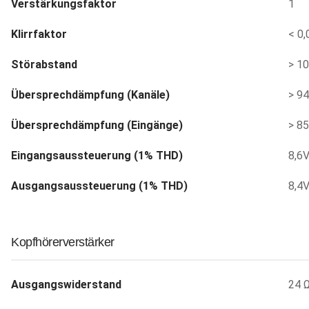
Verstärkungsfaktor
1
Klirrfaktor
< 0
Störabstand
> 1
Übersprechdämpfung (Kanäle)
> 9
Übersprechdämpfung (Eingänge)
> 8
Eingangsaussteuerung (1% THD)
8,6
Ausgangsaussteuerung (1% THD)
8,4
Kopfhörerverstärker
Ausgangswiderstand
24 