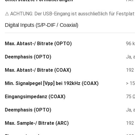
⚠ ACHTUNG: Der USB-Eingang ist ausschließlich für Festpla
Digital Inputs (S/P-DIF / Coaxial)
Max. Abtast-/ Bitrate (OPTO)
96 k
Deemphasis (OPTO)
Ja, 
Max. Abtast-/ Bitrate (COAX)
192 
Min. Signalpegel [Vpp] bei 192kHz (COAX)
> 1
Eingangsimpedanz (COAX)
75 
Deemphasis (OPTO)
Ja, 
Max. Sample-/ Bitrate (ARC)
192 