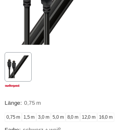
Länge:
0,75 m
0,75 m
1,5 m
3,0 m
5,0 m
8,0 m
12,0 m
16,0 m
Farbe:
schwarz + weiß