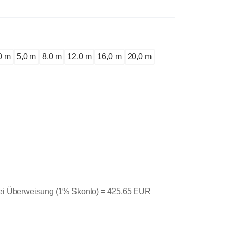
0 m
5,0 m
8,0 m
12,0 m
16,0 m
20,0 m
bei Überweisung (1% Skonto) =
425,65 EUR