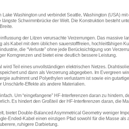
en Lake Washington und verbindet Seattle, Washington (USA) mit 
die längste Schwimmbrücke der Welt. Die Konstruktion besteht u
Breite.
influssung der Litzen verursachte Verzerrungen. Das massive la
g als Kabel mit dem üblichen sauerstofffreien, hochleitfähigen 
industrie, die “Verluste” ohne jede Berücksichtigung von Verzer
ger Korngrenzen und bietet eine deutlich bessere Leistung.
 wird Teil eines unvollständigen elektrischen Netzes. Drahtisoli
gespeichert und dann als Verzerrung abgegeben. Im Evergreen wird
ergie aufnimmt und Polyethylen verlustarm ist sowie ein gutartige
 Unschärfe-Effekte als andere Materialien.
einfach. Um “eingefangene” HF-Interferenzen daran zu hindern, 
lich. Es hindert den Großteil der HF-Interferenzen daran, die Ma
t, bietet Double-Balanced Asymmetrical Geometry weniger Imped
gle-Ended-Kabel einen einzigen Pfad sowohl für die Masse als 
berere, ruhigere Darbietung.