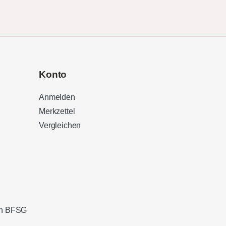
Konto
Anmelden
Merkzettel
Vergleichen
Kundenbewertungen und Erfahrungen zu
Sound Brothers Berlin
100%
SEHR GUT
Empfehlungen auf
ProvenExpert.com
4,83 / 5,00
ach BFSG
127
32