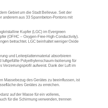
dem Gebiet um die Stadt Bellevue. Seit der
nter anderem aus 33 Spannbeton-Pontons mit
ngkristalline Kupfer (LGC) im Evergreen
Kupfer (OFHC – Oxygen-Free-High-Conductivity).
rungen betrachtet. LGC beinhaltet weniger Oxide
erung und Leiterplattenmaterial absorbieren
 luftgefüllte Polyethylenschaum-Isolierung für
s Verzerrungsprofil aufweist. Dank der Luft im
den Massebezug des Gerätes zu beeinflussen, ist
ssefläche des Gerätes zu erreichen.
anz auf der Masse für ein volleres,
auch für die Schirmung verwenden, trennen