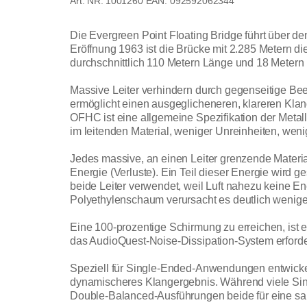
1001260
EAN: 092592062344
Die Evergreen Point Floating Bridge führt über d
Eröffnung 1963 ist die Brücke mit 2.285 Metern 
durchschnittlich 110 Metern Länge und 18 Metern 
Massive Leiter verhindern durch gegenseitige Bee
ermöglicht einen ausgeglicheneren, klareren Klan
OFHC ist eine allgemeine Spezifikation der Metall
im leitenden Material, weniger Unreinheiten, weni
Jedes massive, an einen Leiter grenzende Material
Energie (Verluste). Ein Teil dieser Energie wird 
beide Leiter verwendet, weil Luft nahezu keine En
Polyethylenschaum verursacht es deutlich weniger
Eine 100-prozentige Schirmung zu erreichen, ist 
das AudioQuest-Noise-Dissipation-System erforder
Speziell für Single-Ended-Anwendungen entwickel
dynamischeres Klangergebnis. Während viele Sin
Double-Balanced-Ausführungen beide für eine sau